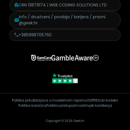
CRN 13879174 | WEB CODING SOLUTIONS LTD
info / drustveni / prodaja /
karijera / pravni
@geek.hr
+385998705760
Politika pritužbi
Izjava o modernom ropstvu
GDPR
Eticki kodeks
Politika kolačića
Politika pristupačnosti
Uvjeti korištenja
Copyright © 2026 Geek.hr