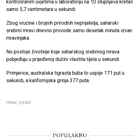
kontroliranim uvjetima u laboratoriju na 10 stupnjeva kretali
samo 5,7 centimetara u sekundi.
Zbog vrućine i brojnih prirodnih neprijatelja, saharski
srebrni mravi dnevno provode samo desetak minuta izvan
mravinjaka.
No postoje životinje koje saharskog srebrnog mrava
pobjeđuju u prijeđenoj dužini vlastita tijela u sekundi.
Primjerice, australska tigrasta buba to uspije 171 put u
sekundi, a kalifornijska grinja 377 puta.
mrav
,
mravi
POPULARNO