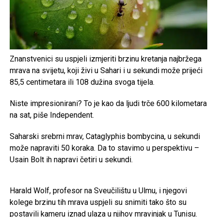
Znanstvenici su uspjeli izmjeriti brzinu kretanja najbržega
mrava na svijetu, koji živi u Sahari i u sekundi može prijeći
85,5 centimetara ili 108 dužina svoga tijela.
Niste impresionirani? To je kao da ljudi trče 600 kilometara
na sat, piše Independent.
Saharski srebrni mrav, Cataglyphis bombycina, u sekundi
može napraviti 50 koraka. Da to stavimo u perspektivu –
Usain Bolt ih napravi četiri u sekundi.
Harald Wolf, profesor na Sveučilištu u Ulmu, i njegovi
kolege brzinu tih mrava uspjeli su snimiti tako što su
postavili kameru iznad ulaza u njihov mravinjak u Tunisu.