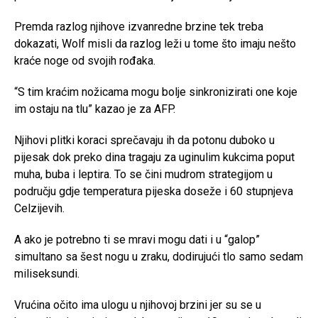
Premda razlog njihove izvanredne brzine tek treba
dokazati, Wolf misli da razlog leži u tome što imaju nešto
kraće noge od svojih rođaka.
“S tim kraćim nožicama mogu bolje sinkronizirati one koje
im ostaju na tlu” kazao je za AFP.
Njihovi plitki koraci sprečavaju ih da potonu duboko u
pijesak dok preko dina tragaju za uginulim kukcima poput
muha, buba i leptira. To se čini mudrom strategijom u
području gdje temperatura pijeska doseže i 60 stupnjeva
Celzijevih.
A ako je potrebno ti se mravi mogu dati i u “galop”
simultano sa šest nogu u zraku, dodirujući tlo samo sedam
miliseksundi.
Vrućina očito ima ulogu u njihovoj brzini jer su se u