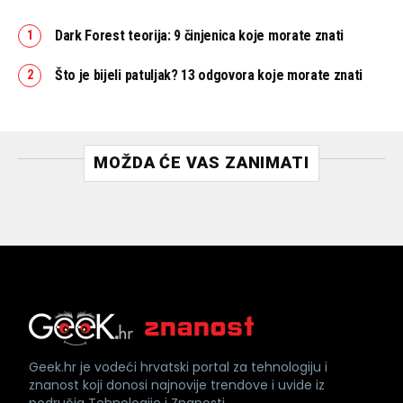
Dark Forest teorija: 9 činjenica koje morate znati
Što je bijeli patuljak? 13 odgovora koje morate znati
MOŽDA ĆE VAS ZANIMATI
Geek.hr je vodeći hrvatski portal za tehnologiju i
znanost koji donosi najnovije trendove i uvide iz
područja Tehnologije i Znanosti.