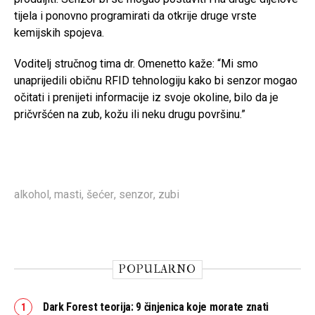
tijela i ponovno programirati da otkrije druge vrste
kemijskih spojeva.
Voditelj stručnog tima dr. Omenetto kaže: “Mi smo
unaprijedili običnu RFID tehnologiju kako bi senzor mogao
očitati i prenijeti informacije iz svoje okoline, bilo da je
pričvršćen na zub, kožu ili neku drugu površinu.”
alkohol
,
masti
,
šećer
,
senzor
,
zubi
POPULARNO
Dark Forest teorija: 9 činjenica koje morate znati