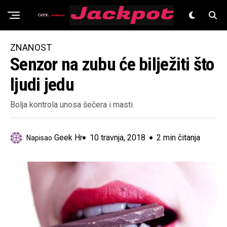
Znanost
ZNANOST
Senzor na zubu će bilježiti što
ljudi jedu
Bolja kontrola unosa šečera i masti
Geek Hr
10 travnja, 2018
2 min čitanja
Napisao