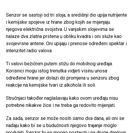
Senzor se sastoji od tri sloja, a središnji dio upija nutrijente
i kemijske spojeve iz hrane zbog kojih se mijenjaju
njegova električna svojstva. U vanjskim slojevima se
nalaze dva zlatna prstena u obliku kvadra i oni služe kao
svojevrsne antene. Oni upijaju i prenose određeni spektar i
intenzitet radio valova.
Ti valovi bežičnim putem stižu do mobilnog uređaja.
Korisnici mogu istog trenutka vidjeti visinu unosa
određene hrane jer dolazi do promjena u senzoru zbog
reakcije na kemijske tvari iz alkohola ili soli.
Stručnjaci također naglašavaju kako ovom uređaju nisu
potrebne nikakve žice i ne treba ga redovito mijenjati.
Za sada, senzor se može nositi samo dva dana, ali oni se
nadaju kako bi se u budućnosti njegovo trajanje moglo
produljiti. Senzor bi se mogao postaviti i na druge dijelove