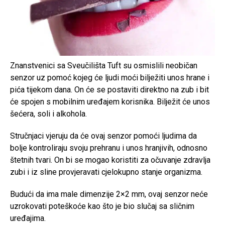
Znanstvenici sa Sveučilišta Tuft su osmislili neobičan
senzor uz pomoć kojeg će ljudi moći bilježiti unos hrane i
pića tijekom dana. On će se postaviti direktno na zub i bit
će spojen s mobilnim uređajem korisnika. Bilježit će unos
šećera, soli i alkohola.
Stručnjaci vjeruju da će ovaj senzor pomoći ljudima da
bolje kontroliraju svoju prehranu i unos hranjivih, odnosno
štetnih tvari. On bi se mogao koristiti za očuvanje zdravlja
zubi i iz sline provjeravati cjelokupno stanje organizma.
Budući da ima male dimenzije 2×2 mm, ovaj senzor neće
uzrokovati poteškoće kao što je bio slučaj sa sličnim
uređajima.