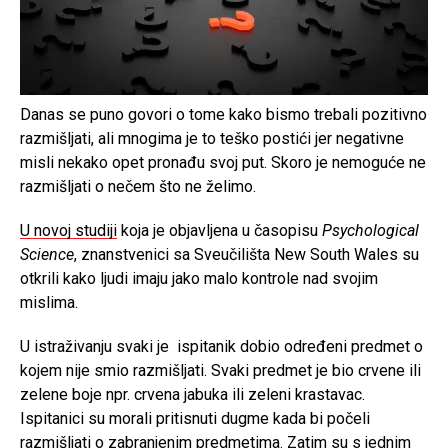
Danas se puno govori o tome kako bismo trebali pozitivno
razmišljati, ali mnogima je to teško postići jer negativne
misli nekako opet pronađu svoj put. Skoro je nemoguće ne
razmišljati o nečem što ne želimo.
U novoj studiji
koja je objavljena u časopisu
Psychological
Science
, znanstvenici sa Sveučilišta New South Wales su
otkrili kako ljudi imaju jako malo kontrole nad svojim
mislima.
U istraživanju svaki je ispitanik dobio određeni predmet o
kojem nije smio razmišljati. Svaki predmet je bio crvene ili
zelene boje npr. crvena jabuka ili zeleni krastavac.
Ispitanici su morali pritisnuti dugme kada bi počeli
razmišljati o zabranjenim predmetima. Zatim su s jednim