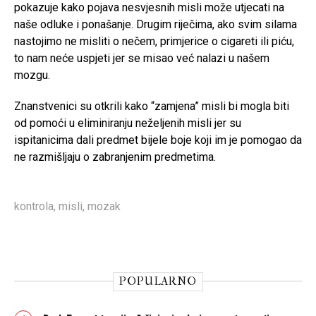
pokazuje kako pojava nesvjesnih misli može utjecati na
naše odluke i ponašanje. Drugim riječima, ako svim silama
nastojimo ne misliti o nečem, primjerice o cigareti ili piću,
to nam neće uspjeti jer se misao već nalazi u našem
mozgu.
Znanstvenici su otkrili kako “zamjena” misli bi mogla biti
od pomoći u eliminiranju neželjenih misli jer su
ispitanicima dali predmet bijele boje koji im je pomogao da
ne razmišljaju o zabranjenim predmetima.
kontrola
,
misli
,
mozak
POPULARNO