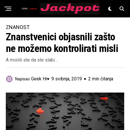
Znanost
ZNANOST
Znanstvenici objasnili zašto
ne možemo kontrolirati misli
A mislili ste da ste slabi…
Geek Hr
9 svibnja, 2019
2 min čitanja
Napisao