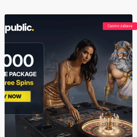
Casino zabava