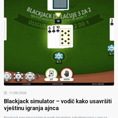
11/06/2026
Blackjack simulator – vodič kako usavršiti
vještinu igranja ajnca
Blackjack simulator tražen je među hrvatskim zaljubljenicima u igre na