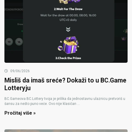
09/06/2026
Misliš da imaš sreće? Dokaži to u BC.Game
Lotteryju
BC.Gameova BC.Lottery tvoja je prilika da jednostavnu ulaznicu pretvoriš u
šansu za nešto puno veće. Ovo nije klasičan ...
Pročitaj više »