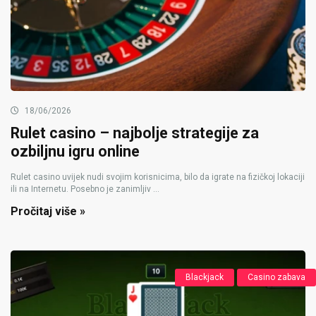
18/06/2026
Rulet casino – najbolje strategije za
ozbiljnu igru online
Rulet casino uvijek nudi svojim korisnicima, bilo da igrate na fizičkoj lokaciji
ili na Internetu. Posebno je zanimljiv ...
Pročitaj više »
Blackjack
Casino zabava