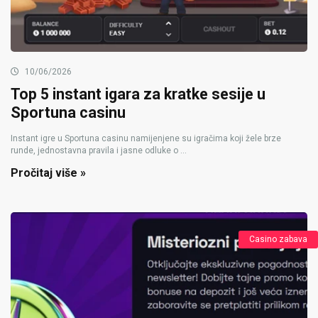
10/06/2026
Top 5 instant igara za kratke sesije u
Sportuna casinu
Instant igre u Sportuna casinu namijenjene su igračima koji žele brze
runde, jednostavna pravila i jasne odluke o ...
Pročitaj više »
Casino zabava