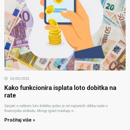
03/05/2025
Kako funkcionira isplata loto dobitka na
rate
Sanjati o velikom loto dobitku jedan je od najčešćih oblika nade u
financijsku slobodu. Mnogi igrači maštaju o ...
Pročitaj više »