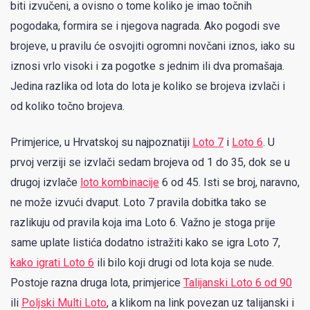
biti izvučeni, a ovisno o tome koliko je imao točnih
pogodaka, formira se i njegova nagrada. Ako pogodi sve
brojeve, u pravilu će osvojiti ogromni novčani iznos, iako su
iznosi vrlo visoki i za pogotke s jednim ili dva promašaja.
Jedina razlika od lota do lota je koliko se brojeva izvlači i
od koliko točno brojeva.
Primjerice, u Hrvatskoj su najpoznatiji
Loto 7
i
Loto 6
. U
prvoj verziji se izvlači sedam brojeva od 1 do 35, dok se u
drugoj izvlače
loto kombinacije
6 od 45. Isti se broj, naravno,
ne može izvući dvaput. Loto 7 pravila dobitka tako se
razlikuju od pravila koja ima Loto 6. Važno je stoga prije
same uplate listića dodatno istražiti kako se igra Loto 7,
kako igrati Loto 6
ili bilo koji drugi od lota koja se nude.
Postoje razna druga lota, primjerice
Talijanski Loto 6 od 90
ili
Poljski Multi Loto
, a klikom na link povezan uz talijanski i