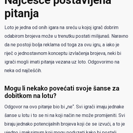
Najčešće postavljena
pitanja
Loto je jedna od onih igara na sreću u kojoj igrač dobrim
odabirom brojeva može u trenutku postati milijunaš. Naravno
da ne postoji bolja reklama od toga za ovu igru, a iako je
riječ o jednostavnom konceptu izvlačenja brojeva, neki bi
igrači mogli imati pitanja vezana uz loto. Odgovorimo na
neka od najčešćih.
Mogu li nekako povećati svoje šanse za
dobitkom na lotu?
Odgovor na ovo pitanje bio bi „ne“. Svi igrači imaju jednake
šanse u lotu i to se ni na koji način ne može promijeniti. Svi
biraju jednako potencijalnih brojeva koji će se izvući, a to je
ujedno i maksimum koji mogu poduzeti kako bi postali