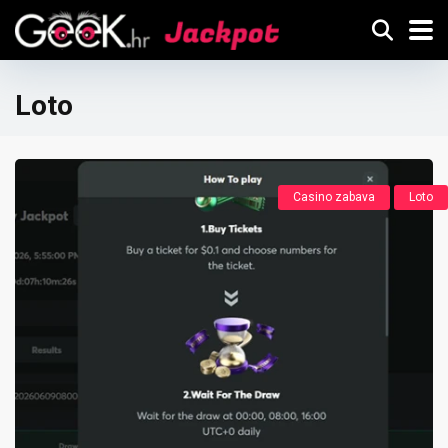
Loto
Casino zabava
Loto