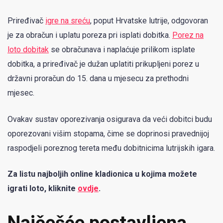
Priređivač
igre na sreću
, poput Hrvatske lutrije, odgovoran
je za obračun i uplatu poreza pri isplati dobitka.
Porez na
loto dobitak
se obračunava i naplaćuje prilikom isplate
dobitka, a priređivač je dužan uplatiti prikupljeni porez u
državni proračun do 15. dana u mjesecu za prethodni
mjesec.
Ovakav sustav oporezivanja osigurava da veći dobitci budu
oporezovani višim stopama, čime se doprinosi pravednijoj
raspodjeli poreznog tereta među dobitnicima lutrijskih igara.
Za listu najboljih online kladionica u kojima možete
igrati loto, kliknite
ovdje
.