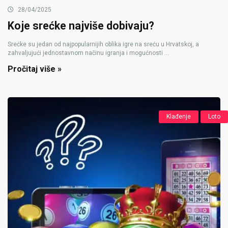
28/04/2025
Koje srećke najviše dobivaju?
Srećke su jedan od najpopularnijih oblika igre na sreću u Hrvatskoj, a
zahvaljujući jednostavnom načinu igranja i mogućnosti ...
Pročitaj više »
Klađenje
Loto