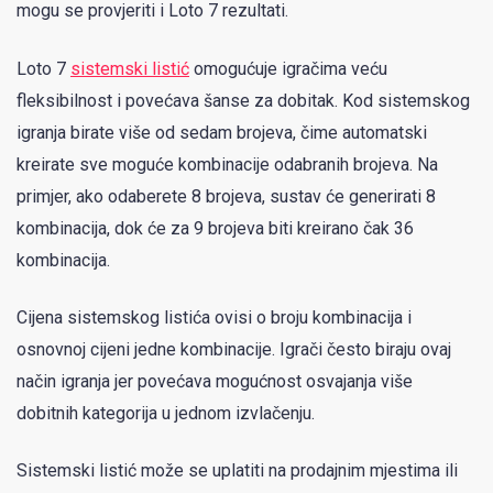
mogu se provjeriti i Loto 7 rezultati.
Loto 7
sistemski listić
omogućuje igračima veću
fleksibilnost i povećava šanse za dobitak. Kod sistemskog
igranja birate više od sedam brojeva, čime automatski
kreirate sve moguće kombinacije odabranih brojeva. Na
primjer, ako odaberete 8 brojeva, sustav će generirati 8
kombinacija, dok će za 9 brojeva biti kreirano čak 36
kombinacija.
Cijena sistemskog listića ovisi o broju kombinacija i
osnovnoj cijeni jedne kombinacije. Igrači često biraju ovaj
način igranja jer povećava mogućnost osvajanja više
dobitnih kategorija u jednom izvlačenju.
Sistemski listić može se uplatiti na prodajnim mjestima ili