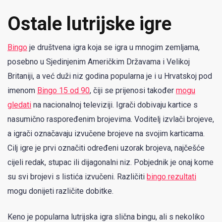
Ostale lutrijske igre
Bingo
je društvena igra koja se igra u mnogim zemljama,
posebno u Sjedinjenim Američkim Državama i Velikoj
Britaniji, a već duži niz godina popularna je i u Hrvatskoj pod
imenom
Bingo 15 od 90
, čiji se prijenosi također
mogu
gledati
na nacionalnoj televiziji. Igrači dobivaju kartice s
nasumično raspoređenim brojevima. Voditelj izvlači brojeve,
a igrači označavaju izvučene brojeve na svojim karticama.
Cilj igre je prvi označiti određeni uzorak brojeva, najčešće
cijeli redak, stupac ili dijagonalni niz. Pobjednik je onaj kome
su svi brojevi s listića izvučeni. Različiti
bingo rezultati
mogu donijeti različite dobitke.
Keno je popularna lutrijska igra slična bingu, ali s nekoliko