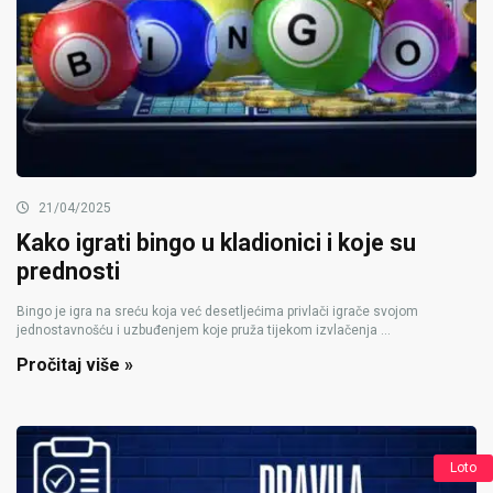
21/04/2025
Kako igrati bingo u kladionici i koje su
prednosti
Bingo je igra na sreću koja već desetljećima privlači igrače svojom
jednostavnošću i uzbuđenjem koje pruža tijekom izvlačenja ...
Pročitaj više »
Loto