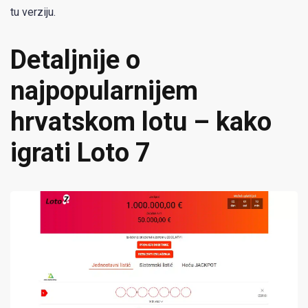
tu verziju.
Detaljnije o
najpopularnijem
hrvatskom lotu – kako
igrati Loto 7