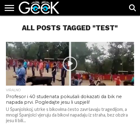
GEEK.HR
ALL POSTS TAGGED "TEST"
CHAT
MOBCHAT.HR
PRICAONA.RS
JACKPOT
2.9K
VIRALNO
Profesor i 40 studenata pokušali dokazati da bik ne
napada prvi. Pogledajte jesu li uspjeli!
U Španjolskoj, utrke s bikovima često završavaju tragedijom, a
mnogi Španjolci vjeruju da bikovi napadaju iz straha, bez obzira
jesu li bili...