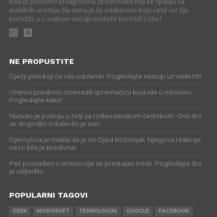
koja je posebno prilagođena za korisnike koji se spajaju sa
mobilnih uređaja. Na vama je da odaberete koju ćete verziju
koristiti, a u svakom slučaju možete koristiti i obe!
NE PROPUSTITE
Dječji ples koji će vas oduševiti. Pogledajte nastup uz veliki hit!
Učenici predivno iznenadili spremačicu koja ide u mirovinu.
Pogledajte kako!
Nazvao je policiju u želji za rođendanskom čestitkom. Ono što
se dogodilo oduševilo je sve!
Djevojčica je mislila da je on Djed Božićnjak. Njegova reakcije
na to bila je predivna!
Psić pronađen u smeću nije se prestajao tresti. Pogledajte što
je uslijedilo
POPULARNI TAGOVI
GEEK
MICROSOFT
TEHNOLOGIJA
GOOGLE
FACEBOOK