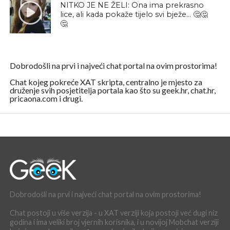
NITKO JE NE ŽELI: Ona ima prekrasno
lice, ali kada pokaže tijelo svi bježe… 🤔🤔
🤔
Dobrodošli na prvi i najveći chat portal na ovim prostorima!
Chat kojeg pokreće XAT skripta, centralno je mjesto za
druženje svih posjetitelja portala kao što su geek.hr, chat.hr,
pricaona.com i drugi.
Dobrodošli na prvi i najveći chat portal na ovim prostorima!
Chat postoji u više verzija - u XAT verziji koja postoji već dugi niz
godina i ima veliki broj vjernih korisnika, i u novijoj Mobchat verziji