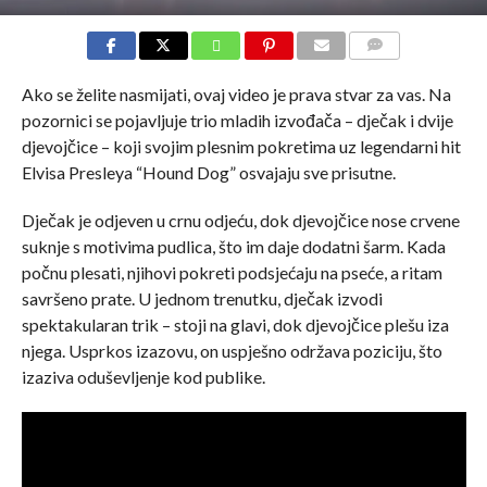
COMMENTS
Ako se želite nasmijati, ovaj video je prava stvar za vas. Na
pozornici se pojavljuje trio mladih izvođača – dječak i dvije
djevojčice – koji svojim plesnim pokretima uz legendarni hit
Elvisa Presleya “Hound Dog” osvajaju sve prisutne.
Dječak je odjeven u crnu odjeću, dok djevojčice nose crvene
suknje s motivima pudlica, što im daje dodatni šarm. Kada
počnu plesati, njihovi pokreti podsjećaju na pseće, a ritam
savršeno prate. U jednom trenutku, dječak izvodi
spektakularan trik – stoji na glavi, dok djevojčice plešu iza
njega. Usprkos izazovu, on uspješno održava poziciju, što
izaziva oduševljenje kod publike.