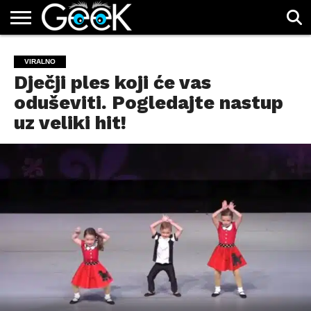
GEEK.HR
CHAT
MOBCHAT.HR
PRICAONA.RS
JACKPOT
VIRALNO
Dječji ples koji će vas
oduševiti. Pogledajte nastup
uz veliki hit!