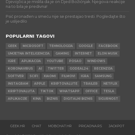
Djevojčica je mislila da je on Djed Božićnjak. Njegova reakcije
na to bila je predivna!
Psić pronađen u smeću nije se prestajao tresti. Pogledajte što
je uslijedilo
POPULARNI TAGOVI
GEEK
MICROSOFT
TEHNOLOGIJA
GOOGLE
FACEBOOK
UMJETNA INTELIGENCIJA
GAMING
INTERNET
ELON MUSK
IGRE
APLIKACIJA
YOUTUBE
POSAO
WINDOWS
KORONAVIRUS
AI
TWITTER
GODEAL24
RECENZIJA
SOFTVER
SCIFI
XIAOMI
FILMOVI
IGRA
SAMSUNG
INSTAGRAM
APPLE
KRIPTOVALUTE
TRAILER
NETFLIX
KRIPTOVALUTA
TIKTOK
WHATSAPP
OFFICE
TESLA
APLIKACIJE
KINA
BIZNIS
DIGITALNI BIZNIS
SIGURNOST
GEEK.HR
CHAT
MOBCHAT.HR
PRICAONA.RS
JACKPOT