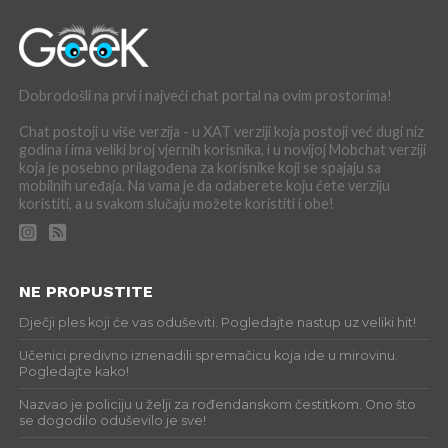
Dobrodošli na prvi i najveći chat portal na ovim prostorima!
Chat postoji u više verzija - u XAT verziji koja postoji već dugi niz
godina i ima veliki broj vjernih korisnika, i u novijoj Mobchat verziji
koja je posebno prilagođena za korisnike koji se spajaju sa
mobilnih uređaja. Na vama je da odaberete koju ćete verziju
koristiti, a u svakom slučaju možete koristiti i obe!
NE PROPUSTITE
Dječji ples koji će vas oduševiti. Pogledajte nastup uz veliki hit!
Učenici predivno iznenadili spremačicu koja ide u mirovinu.
Pogledajte kako!
Nazvao je policiju u želji za rođendanskom čestitkom. Ono što
se dogodilo oduševilo je sve!