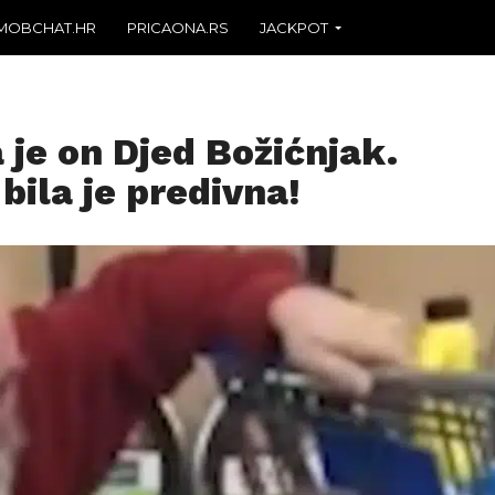
MOBCHAT.HR
PRICAONA.RS
JACKPOT
a je on Djed Božićnjak.
bila je predivna!