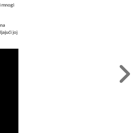
bi mnogi
ina
jajući joj