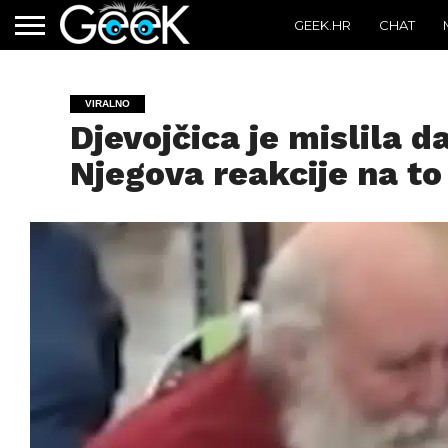
GEEK.HR
CHAT
VIRALNO
Djevojčica je mislila d
Njegova reakcije na to 