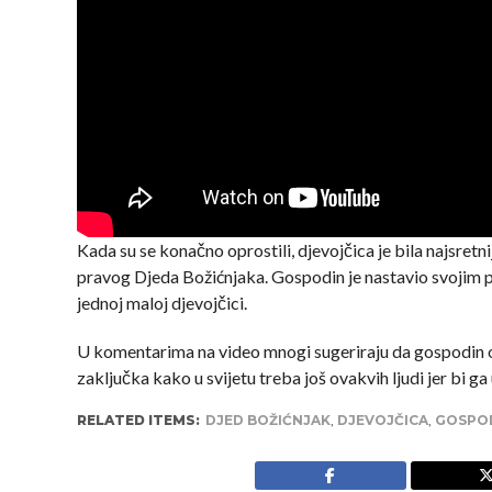
Kada su se konačno oprostili, djevojčica je bila najsretni
pravog Djeda Božićnjaka. Gospodin je nastavio svojim put
jednoj maloj djevojčici.
U komentarima na video mnogi sugeriraju da gospodin o
zaključka kako u svijetu treba još ovakvih ljudi jer bi ga
RELATED ITEMS:
DJED BOŽIĆNJAK
,
DJEVOJČICA
,
GOSPO