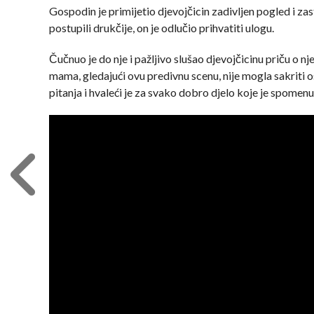
Gospodin je primijetio djevojčicin zadivljen pogled i zasta
postupili drukčije, on je odlučio prihvatiti ulogu.
Čučnuo je do nje i pažljivo slušao djevojčicinu priču o n
mama, gledajući ovu predivnu scenu, nije mogla sakriti os
pitanja i hvaleći je za svako dobro djelo koje je spomenu