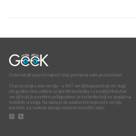
Dobrodošli na prvi i najveći chat portal na ovim prostorima!
Chat postoji u više verzija - u XAT verziji koja postoji već dugi
niz godina i ima veliki broj vjernih korisnika, i u novijoj Mobchat
verziji koja je posebno prilagođena za korisnike koji se spajaju sa
mobilnih uređaja. Na vama je da odaberete koju ćete verziju
koristiti, a u svakom slučaju možete koristiti i obe!