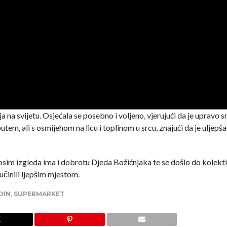
ja na svijetu. Osjećala se posebno i voljeno, vjerujući da je upravo s
em, ali s osmijehom na licu i toplinom u srcu, znajući da je uljepš
sim izgleda ima i dobrotu Djeda Božićnjaka te se došlo do kolekt
 učinili ljepšim mjestom.
DIN
,
SUPERMARKET