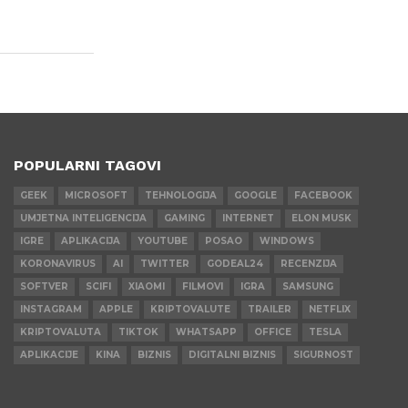
POPULARNI TAGOVI
GEEK
MICROSOFT
TEHNOLOGIJA
GOOGLE
FACEBOOK
UMJETNA INTELIGENCIJA
GAMING
INTERNET
ELON MUSK
IGRE
APLIKACIJA
YOUTUBE
POSAO
WINDOWS
KORONAVIRUS
AI
TWITTER
GODEAL24
RECENZIJA
SOFTVER
SCIFI
XIAOMI
FILMOVI
IGRA
SAMSUNG
INSTAGRAM
APPLE
KRIPTOVALUTE
TRAILER
NETFLIX
KRIPTOVALUTA
TIKTOK
WHATSAPP
OFFICE
TESLA
APLIKACIJE
KINA
BIZNIS
DIGITALNI BIZNIS
SIGURNOST