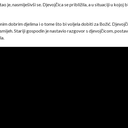
o je, nasmiješivši se. Djevojčica se približila, a u situaciji u kojoj 
jenim dobrim djelima i o tome što bi voljela dobiti za Božić. Djevojč
mijeh. Stariji gospodin je nastavio razgovor s djevojčicom, postavl
la.