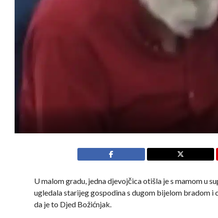
U malom gradu, jedna djevojčica otišla je s mamom u sup
ugledala starijeg gospodina s dugom bijelom bradom i c
da je to Djed Božićnjak.