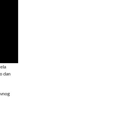
rela
ao dan
ivnog