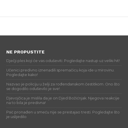
NE PROPUSTITE
Dječji ples koji će vas oduševiti. Pogledajte nastup uz veliki hit!
Učenici predivno iznenadili spremačicu koja ide u mirovinu.
Pogledajte kako!
Nazvao je policiju u želji za rođendanskom čestitkom. Ono što
se dogodilo oduševilo je sve!
Djevojčica je mislila da je on Djed Božićnjak. Njegova reakcije
na to bila je predivna!
Psić pronađen u smeću nije se prestajao tresti. Pogledajte što
je uslijedilo