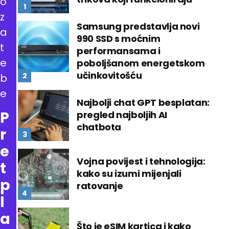
o
z
Samsung predstavlja novi
a
990 SSD s moćnim
t
performansama i
e
poboljšanom energetskom
učinkovitošću
b
e
Najbolji chat GPT besplatan:
P
pregled najboljih AI
chatbota
r
e
Vojna povijest i tehnologija:
t
kako su izumi mijenjali
p
ratovanje
l
a
Što je eSIM kartica i kako