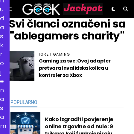
n
u
d
GeeK.hr
Svi članci označeni sa
a
"ablegamers charity"
s
k
r
IGRE I GAMING
Gaming za sve: Ovaj adapter
o
pretvara invalidska kolica u
j
kontroler za Xbox
e
n
a
POPULARNO
s
a
Kako izgraditi povjerenje
m
online trgovine od nule: 9
trikova koji funkcioniraju