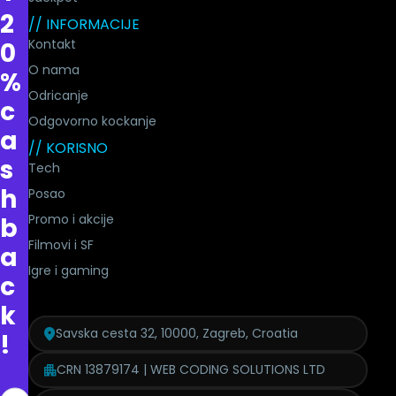
2
// INFORMACIJE
Kontakt
0
O nama
%
Odricanje
c
Odgovorno kockanje
a
// KORISNO
s
Tech
h
Posao
Promo i akcije
b
Filmovi i SF
a
Igre i gaming
c
k
Savska cesta 32, 10000, Zagreb, Croatia
!
CRN 13879174 | WEB CODING SOLUTIONS LTD