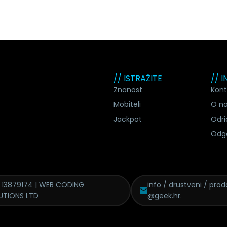
// ISTRAŽITE
// 
Znanost
Kont
Mobiteli
O n
Jackpot
Odri
Odg
 13879174 | WEB CODING
info / drustveni / proda
UTIONS LTD
@geek.hr.