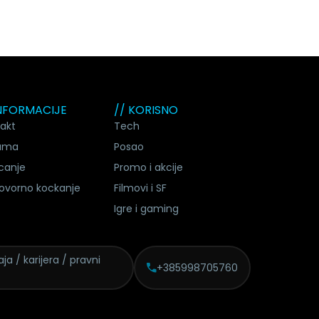
INFORMACIJE
// KORISNO
akt
Tech
ama
Posao
canje
Promo i akcije
ovorno kockanje
Filmovi i SF
Igre i gaming
ja / karijera / pravni
+385998705760