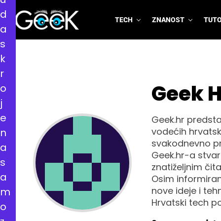
d
TECH
ZNANOST
TUTO
a
GeeK.hr
s
k
r
Geek H
o
j
e
Geek.hr predstav
vodećih hrvatsk
n
svakodnevno pra
a
Geek.hr-a stvara
s
znatiželjnim čita
a
Osim informiranj
nove ideje i te
m
Hrvatski tech po
o