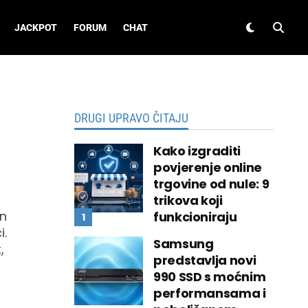
JACKPOT
FORUM
CHAT
DRUGI UPRAVO ČITAJU
Kako izgraditi
povjerenje online
trgovine od nule: 9
trikova koji
en
funkcioniraju
i.
Samsung
,
predstavlja novi
990 SSD s moćnim
performansama i