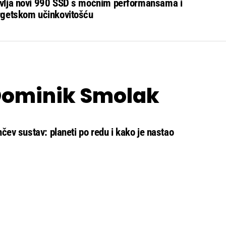
lja novi 990 SSD s moćnim performansama i
getskom učinkovitošću
ominik Smolak
čev sustav: planeti po redu i kako je nastao