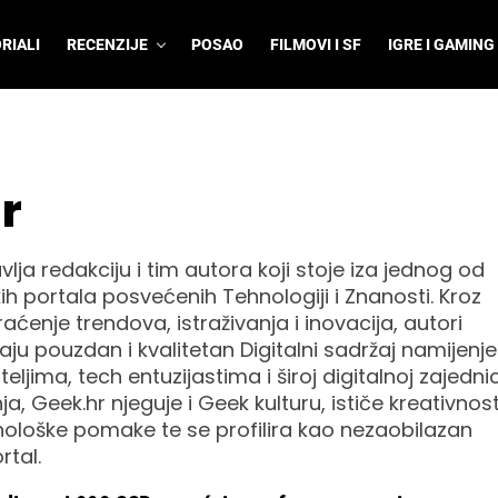
RIALI
RECENZIJE
POSAO
FILMOVI I SF
IGRE I GAMING
r
lja redakciju i tim autora koji stoje iza jednog od
ih portala posvećenih Tehnologiji i Znanosti. Kroz
ćenje trendova, istraživanja i inovacija, autori
ju pouzdan i kvalitetan Digitalni sadržaj namijenj
teljima, tech entuzijastima i široj digitalnoj zajednic
a, Geek.hr njeguje i Geek kulturu, ističe kreativnost
hnološke pomake te se profilira kao nezaobilazan
rtal.