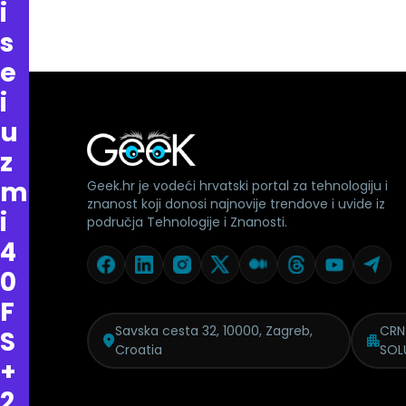
i
s
e
i
u
z
m
Geek.hr je vodeći hrvatski portal za tehnologiju i
znanost koji donosi najnovije trendove i uvide iz
i
područja Tehnologije i Znanosti.
4
0
F
Savska cesta 32, 10000, Zagreb,
CRN
S
Croatia
SOL
+
2