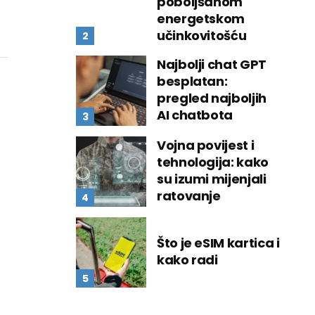
poboljšanom
energetskom
učinkovitošću
Najbolji chat GPT
besplatan:
pregled najboljih
AI chatbota
Vojna povijest i
tehnologija: kako
su izumi mijenjali
ratovanje
Što je eSIM kartica i
kako radi