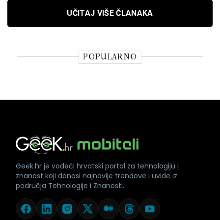
UČITAJ VIŠE ČLANAKA
POPULARNO
Geek.hr je vodeći hrvatski portal za tehnologiju i
znanost koji donosi najnovije trendove i uvide iz
područja Tehnologije i Znanosti.