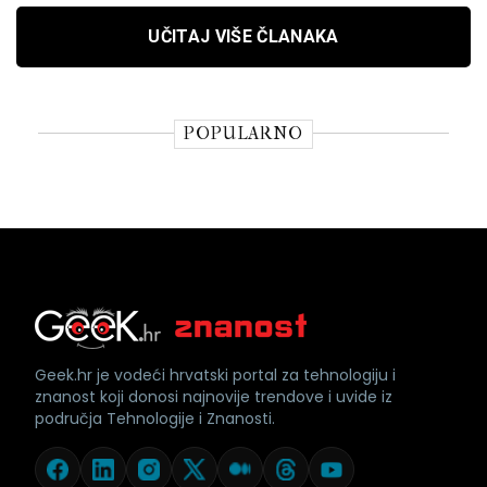
UČITAJ VIŠE ČLANAKA
POPULARNO
Geek.hr je vodeći hrvatski portal za tehnologiju i
znanost koji donosi najnovije trendove i uvide iz
područja Tehnologije i Znanosti.