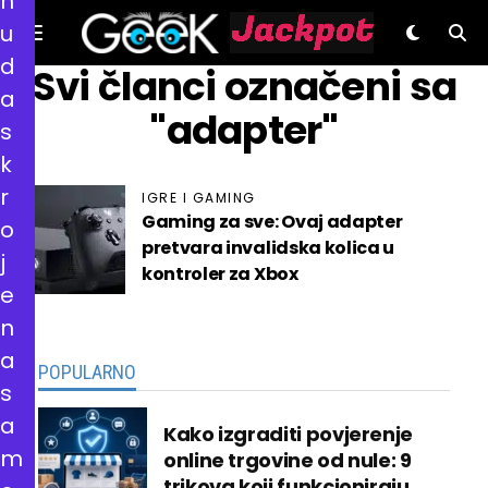
n
u
d
GeeK.hr
Svi članci označeni sa
a
"adapter"
s
k
r
IGRE I GAMING
Gaming za sve: Ovaj adapter
o
pretvara invalidska kolica u
j
kontroler za Xbox
e
n
a
POPULARNO
s
a
Kako izgraditi povjerenje
m
online trgovine od nule: 9
trikova koji funkcioniraju