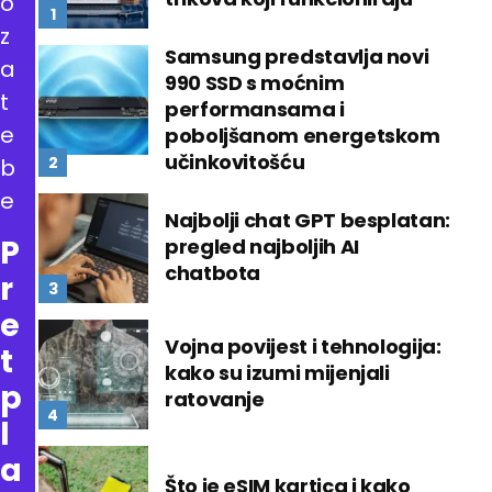
o
z
Samsung predstavlja novi
a
990 SSD s moćnim
t
performansama i
e
poboljšanom energetskom
učinkovitošću
b
e
Najbolji chat GPT besplatan:
P
pregled najboljih AI
chatbota
r
e
Vojna povijest i tehnologija:
t
kako su izumi mijenjali
p
ratovanje
l
a
Što je eSIM kartica i kako