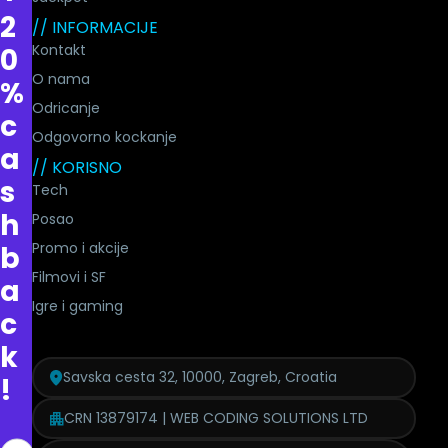
2
// INFORMACIJE
Kontakt
0
O nama
%
Odricanje
c
Odgovorno kockanje
a
// KORISNO
s
Tech
h
Posao
Promo i akcije
b
Filmovi i SF
a
Igre i gaming
c
k
Savska cesta 32, 10000, Zagreb, Croatia
!
CRN 13879174 | WEB CODING SOLUTIONS LTD