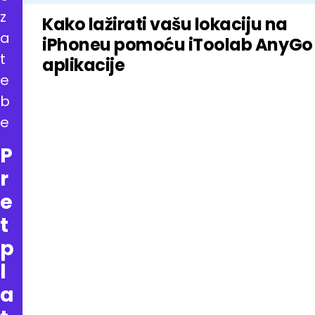
z
Kako lažirati vašu lokaciju na
a
iPhoneu pomoću iToolab AnyGo
t
aplikacije
e
b
e
P
r
e
t
p
l
a