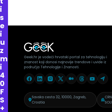
t
i
s
e
i
u
z
m
Geek.hr je vodeći hrvatski portal za tehnologiju i
znanost koji donosi najnovije trendove i uvide iz
i
područja Tehnologije i Znanosti.
4
0
F
Savska cesta 32, 10000, Zagreb,
CRN
S
Croatia
SOL
+