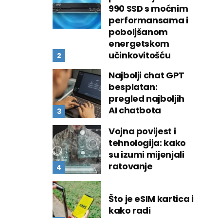
990 SSD s moćnim
performansama i
poboljšanom
energetskom
učinkovitošću
Najbolji chat GPT
besplatan:
pregled najboljih
AI chatbota
Vojna povijest i
tehnologija: kako
su izumi mijenjali
ratovanje
Što je eSIM kartica i
kako radi