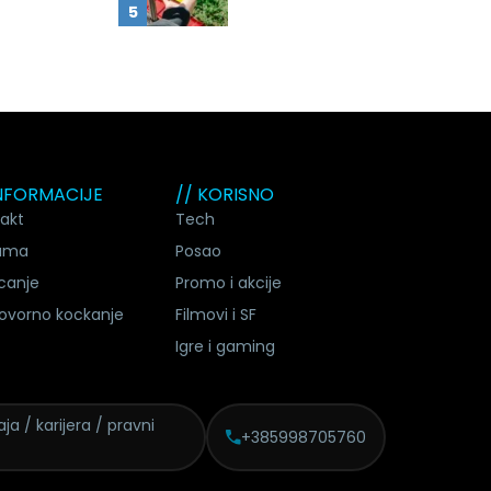
INFORMACIJE
// KORISNO
akt
Tech
ama
Posao
canje
Promo i akcije
ovorno kockanje
Filmovi i SF
Igre i gaming
ja / karijera / pravni
+385998705760