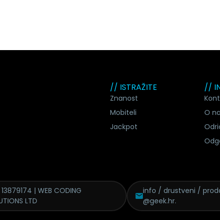
// ISTRAŽITE
// 
Znanost
Kont
Mobiteli
O n
Jackpot
Odri
Odg
 13879174 | WEB CODING
info / drustveni / proda
UTIONS LTD
@geek.hr.