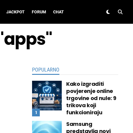
JACKPOT
FORUM
CHAT
 "apps"
POPULARNO
Kako izgraditi
povjerenje online
trgovine od nule: 9
trikova koji
funkcioniraju
Samsung
predstavlja novi