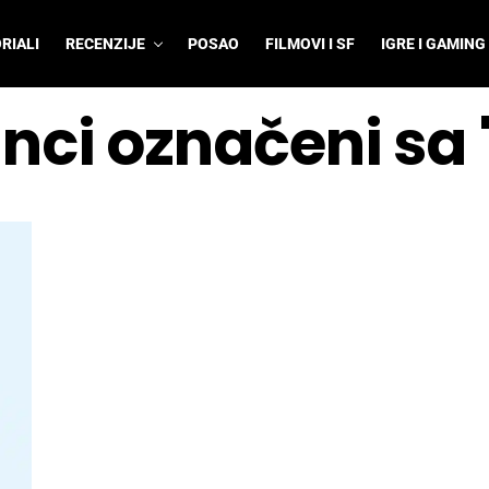
RIALI
RECENZIJE
POSAO
FILMOVI I SF
IGRE I GAMING
anci označeni sa