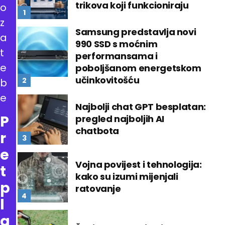
trikova koji funkcioniraju
o
z
Samsung predstavlja novi
a
990 SSD s moćnim
t
performansama i
e
poboljšanom energetskom
učinkovitošću
b
e
Najbolji chat GPT besplatan:
P
pregled najboljih AI
chatbota
r
e
Vojna povijest i tehnologija:
t
kako su izumi mijenjali
p
ratovanje
l
a