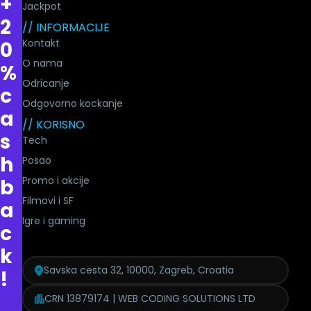
+
Jackpot
2
// INFORMACIJE
Kontakt
0
O nama
%
Odricanje
c
Odgovorno kockanje
a
// KORISNO
s
Tech
h
Posao
Promo i akcije
b
Filmovi i SF
a
Igre i gaming
c
k
Savska cesta 32, 10000, Zagreb, Croatia
!
CRN 13879174 | WEB CODING SOLUTIONS LTD