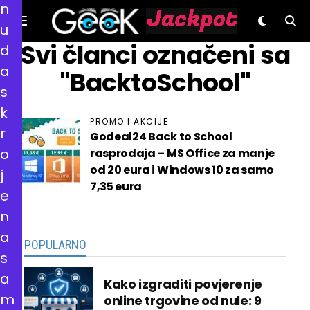
n
u
GeeK.hr
Svi članci označeni sa
d
a
"BacktoSchool"
s
k
PROMO I AKCIJE
r
Godeal24 Back to School
o
rasprodaja – MS Office za manje
od 20 eura i Windows 10 za samo
j
7,35 eura
e
n
a
POPULARNO
s
a
Kako izgraditi povjerenje
m
online trgovine od nule: 9