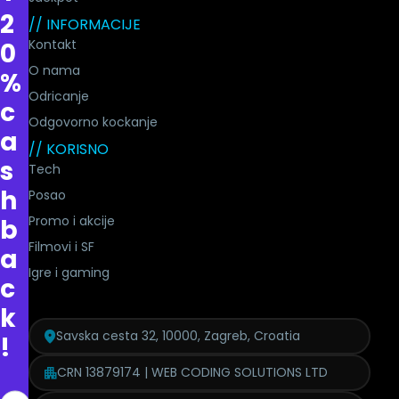
2
// INFORMACIJE
Kontakt
0
O nama
%
Odricanje
c
Odgovorno kockanje
a
// KORISNO
s
Tech
h
Posao
Promo i akcije
b
Filmovi i SF
a
Igre i gaming
c
k
Savska cesta 32, 10000, Zagreb, Croatia
!
CRN 13879174 | WEB CODING SOLUTIONS LTD