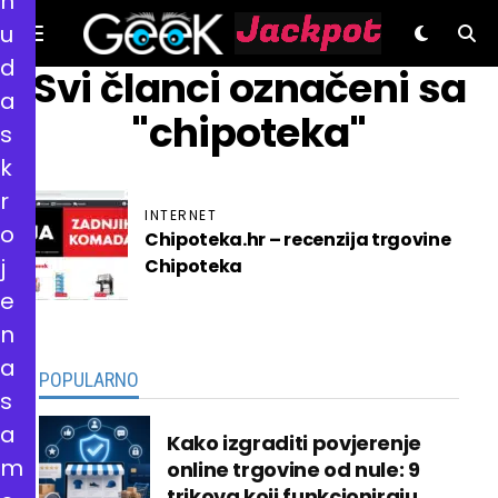
n
u
d
GeeK.hr
Svi članci označeni sa
a
"chipoteka"
s
k
r
INTERNET
o
Chipoteka.hr – recenzija trgovine
j
Chipoteka
e
n
a
POPULARNO
s
a
Kako izgraditi povjerenje
m
online trgovine od nule: 9
trikova koji funkcioniraju