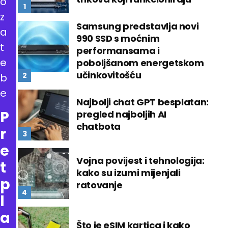
o
z
Samsung predstavlja novi
a
990 SSD s moćnim
t
performansama i
e
poboljšanom energetskom
učinkovitošću
b
e
Najbolji chat GPT besplatan:
P
pregled najboljih AI
chatbota
r
e
Vojna povijest i tehnologija:
t
kako su izumi mijenjali
p
ratovanje
l
a
Što je eSIM kartica i kako