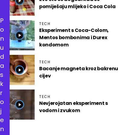
pomiješaju mlijeko i Coca Cola
P
TECH
o
Eksperiment s Coca-Colom,
Mentos bombonima i Durex
n
kondomom
u
d
TECH
a
Bacanje magneta kroz bakrenu
s
cijev
k
r
TECH
o
Nevjerojatan eksperiment s
j
vodom i zvukom
e
n