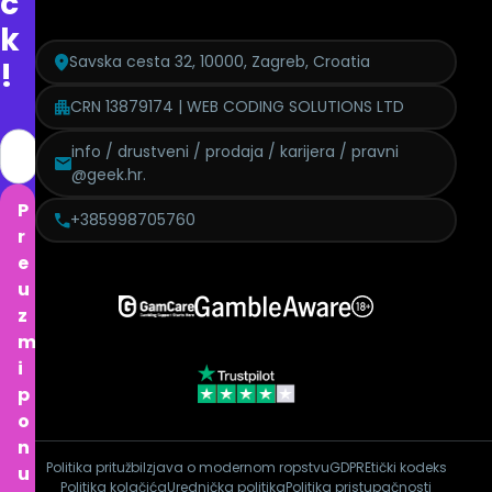
c
k
Savska cesta 32, 10000, Zagreb, Croatia
!
CRN 13879174 | WEB CODING SOLUTIONS LTD
info / drustveni / prodaja / karijera / pravni
@geek.hr.
P
+385998705760
r
e
u
z
m
i
p
o
n
Politika pritužbi
Izjava o modernom ropstvu
GDPR
Etički kodeks
u
Politika kolačića
Urednička politika
Politika pristupačnosti