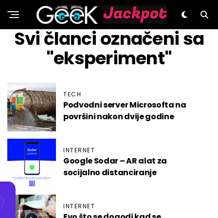
GeeK.hr
Svi članci označeni sa
"eksperiment"
TECH
Podvodni server Microsofta na
površini nakon dvije godine
INTERNET
Google Sodar – AR alat za
socijalno distanciranje
INTERNET
Evo što se dogodi kad se