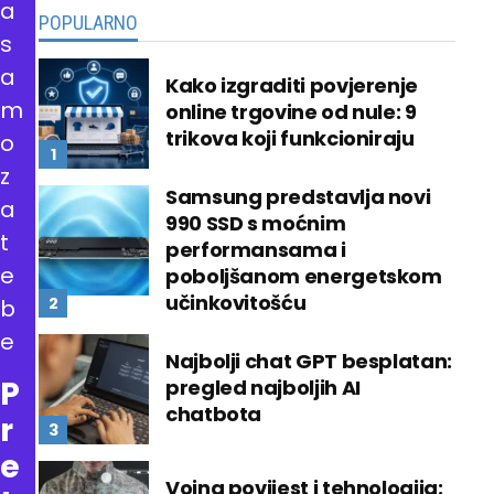
a
POPULARNO
s
a
Kako izgraditi povjerenje
m
online trgovine od nule: 9
trikova koji funkcioniraju
o
z
Samsung predstavlja novi
a
990 SSD s moćnim
t
performansama i
e
poboljšanom energetskom
učinkovitošću
b
e
Najbolji chat GPT besplatan:
P
pregled najboljih AI
chatbota
r
e
Vojna povijest i tehnologija: