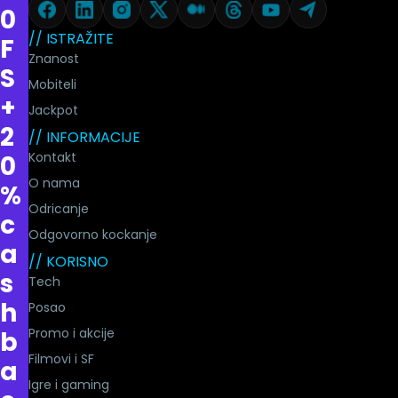
0
// ISTRAŽITE
F
Znanost
S
Mobiteli
+
Jackpot
2
// INFORMACIJE
Kontakt
0
O nama
%
Odricanje
c
Odgovorno kockanje
a
// KORISNO
s
Tech
h
Posao
Promo i akcije
b
Filmovi i SF
a
Igre i gaming