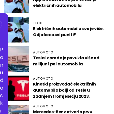
električnih automobila
TECH
Električnih automobila sve je više.
Gdje će se svi puniti?
P
AUTOMOTO
o
Tesla iz prodaje povukla više od
milijun i pol automobila
n
u
AUTOMOTO
d
Kineski proizvođač električnih
a
automobila bolji od Tesle u
s
zadnjem tromjesečju 2023.
k
AUTOMOTO
r
Mercedes-Benz otvorio prvu