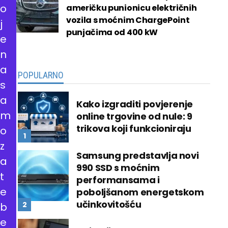
o
američku punionicu električnih
vozila s moćnim ChargePoint
j
punjačima od 400 kW
e
n
a
POPULARNO
s
a
Kako izgraditi povjerenje
m
online trgovine od nule: 9
trikova koji funkcioniraju
o
z
Samsung predstavlja novi
a
990 SSD s moćnim
t
performansama i
e
poboljšanom energetskom
učinkovitošću
b
e