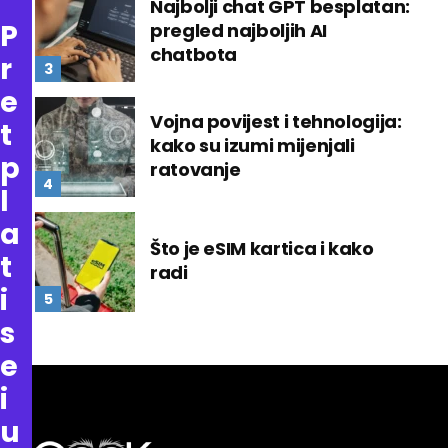
Najbolji chat GPT besplatan:
P
pregled najboljih AI
chatbota
r
e
Vojna povijest i tehnologija:
t
kako su izumi mijenjali
p
ratovanje
l
a
Što je eSIM kartica i kako
t
radi
i
s
e
i
u