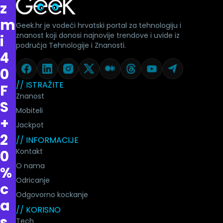
z
m
Geek.hr je vodeći hrvatski portal za tehnologiju i
znanost koji donosi najnovije trendove i uvide iz
i
područja Tehnologije i Znanosti.
4
0
// ISTRAŽITE
F
Znanost
S
Mobiteli
+
Jackpot
2
// INFORMACIJE
Kontakt
0
O nama
%
Odricanje
c
Odgovorno kockanje
a
// KORISNO
s
Tech