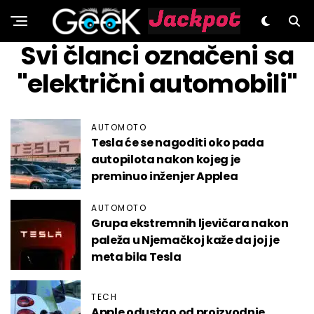
GeeK.hr
Svi članci označeni sa
"električni automobili"
AUTOMOTO
Tesla će se nagoditi oko pada
autopilota nakon kojeg je
preminuo inženjer Applea
AUTOMOTO
Grupa ekstremnih ljevičara nakon
paleža u Njemačkoj kaže da joj je
meta bila Tesla
TECH
Apple odustao od proizvodnje