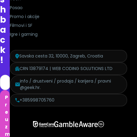
h
Posao
Promo i akcije
b
Filmovi i SF
a
Igre i gaming
c
k
Savska cesta 32, 10000, Zagreb, Croatia
!
CRN 13879174 | WEB CODING SOLUTIONS LTD
info / drustveni / prodaja / karijera / pravni
@geek.hr.
P
+385998705760
r
e
u
z
m