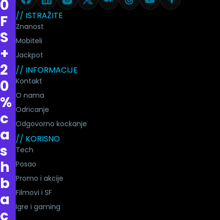
0
// ISTRAŽITE
F
Znanost
S
Mobiteli
+
Jackpot
2
// INFORMACIJE
Kontakt
0
O nama
%
Odricanje
c
Odgovorno kockanje
a
// KORISNO
s
Tech
h
Posao
Promo i akcije
b
Filmovi i SF
a
Igre i gaming
c