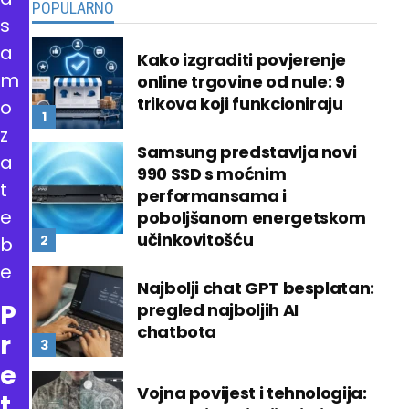
POPULARNO
s
a
Kako izgraditi povjerenje
m
online trgovine od nule: 9
trikova koji funkcioniraju
o
z
Samsung predstavlja novi
a
990 SSD s moćnim
t
performansama i
e
poboljšanom energetskom
učinkovitošću
b
e
Najbolji chat GPT besplatan:
P
pregled najboljih AI
chatbota
r
e
Vojna povijest i tehnologija:
t