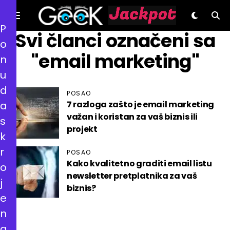
P
GeeK.hr
Svi članci označeni sa
o
"email marketing"
n
u
d
POSAO
a
7 razloga zašto je email marketing
važan i koristan za vaš biznis ili
s
projekt
k
r
POSAO
Kako kvalitetno graditi email listu
o
newsletter pretplatnika za vaš
j
biznis?
e
n
a