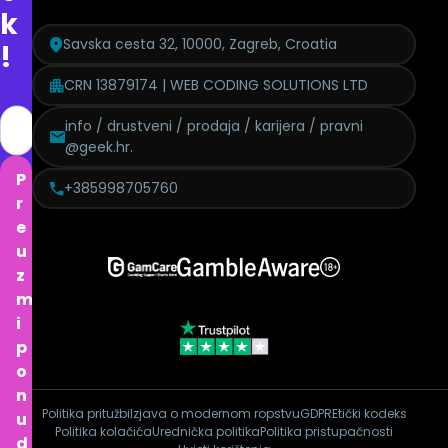
k
Savska cesta 32, 10000, Zagreb, Croatia
!
CRN 13879174 | WEB CODING SOLUTIONS LTD
info / drustveni / prodaja / karijera / pravni
@geek.hr.
P
+385998705760
r
e
u
z
m
i
p
o
n
Politika pritužbi
Izjava o modernom ropstvu
GDPR
Etički kodeks
u
Politika kolačića
Urednička politika
Politika pristupačnosti
d