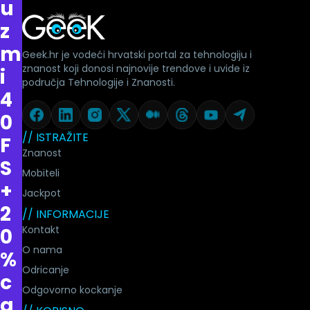
u
z
m
Geek.hr je vodeći hrvatski portal za tehnologiju i
znanost koji donosi najnovije trendove i uvide iz
i
područja Tehnologije i Znanosti.
4
0
// ISTRAŽITE
F
Znanost
S
Mobiteli
+
Jackpot
2
// INFORMACIJE
Kontakt
0
O nama
%
Odricanje
c
Odgovorno kockanje
a