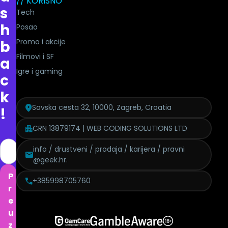
// KORISNO
s
Tech
h
Posao
Promo i akcije
b
Filmovi i SF
a
Igre i gaming
c
k
Savska cesta 32, 10000, Zagreb, Croatia
!
CRN 13879174 | WEB CODING SOLUTIONS LTD
info / drustveni / prodaja / karijera / pravni
@geek.hr.
P
+385998705760
r
e
u
z