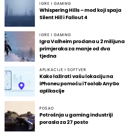
IGRE I GAMING
Whispering Hills – mod koji spaja
Silent Hill i Fallout 4
IGRE I GAMING
Igra Valheim prodana u 2 milijuna
primjeraka za manje od dva
tjedna
APLIKACIJE I SOFTVER
Kako lažirati vašu lokaciju na
iPhoneu pomoću iToolab AnyGo
aplikacije
POSAO
Potrošnja u gaming industriji
porasla za 27 posto