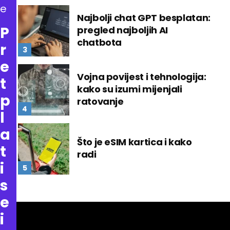
e
Najbolji chat GPT besplatan:
P
pregled najboljih AI
chatbota
r
e
Vojna povijest i tehnologija:
t
kako su izumi mijenjali
p
ratovanje
l
a
Što je eSIM kartica i kako
t
radi
i
s
e
i