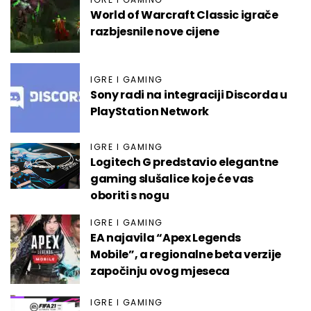
World of Warcraft Classic igrače
razbjesnile nove cijene
IGRE I GAMING
Sony radi na integraciji Discorda u
PlayStation Network
IGRE I GAMING
Logitech G predstavio elegantne
gaming slušalice koje će vas
oboriti s nogu
IGRE I GAMING
EA najavila “Apex Legends
Mobile”, a regionalne beta verzije
započinju ovog mjeseca
IGRE I GAMING