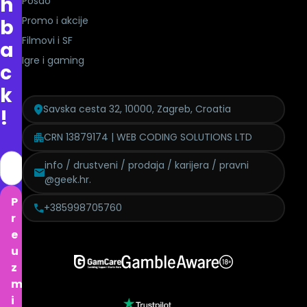
h
Posao
Promo i akcije
b
Filmovi i SF
a
Igre i gaming
c
k
Savska cesta 32, 10000, Zagreb, Croatia
!
CRN 13879174 | WEB CODING SOLUTIONS LTD
info / drustveni / prodaja / karijera / pravni
@geek.hr.
P
+385998705760
r
e
u
z
m
i