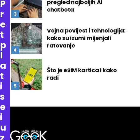
P
pregled najboljih AI
chatbota
r
e
Vojna povijest i tehnologija:
t
kako su izumi mijenjali
p
ratovanje
l
a
Što je eSIM kartica i kako
t
radi
i
s
e
i
u
z