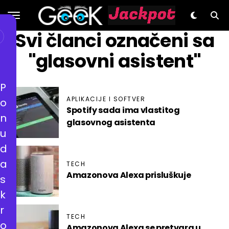
GeeK.hr
Svi članci označeni sa
"glasovni asistent"
P
APLIKACIJE I SOFTVER
o
Spotify sada ima vlastitog
n
glasovnog asistenta
u
d
a
TECH
Amazonova Alexa prisluškuje
s
k
r
TECH
o
Amazonova Alexa se pretvara u