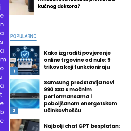
j
kućnog doktora?
e
n
a
POPULARNO
s
a
Kako izgraditi povjerenje
m
online trgovine od nule: 9
trikova koji funkcioniraju
o
z
Samsung predstavlja novi
a
990 SSD s moćnim
t
performansama i
e
poboljšanom energetskom
učinkovitošću
b
e
Najbolji chat GPT besplatan: