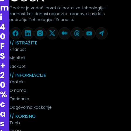
m
Geek.hr je vodeći hrvatski portal za tehnologiju i
znanost koji donosi najnovije trendove i uvide iz
i
područja Tehnologije i Znanosti.
4
0
// ISTRAŽITE
F
Znanost
S
Mobiteli
+
Jackpot
2
// INFORMACIJE
Kontakt
0
O nama
%
Odricanje
c
Odgovorno kockanje
a
// KORISNO
s
Tech