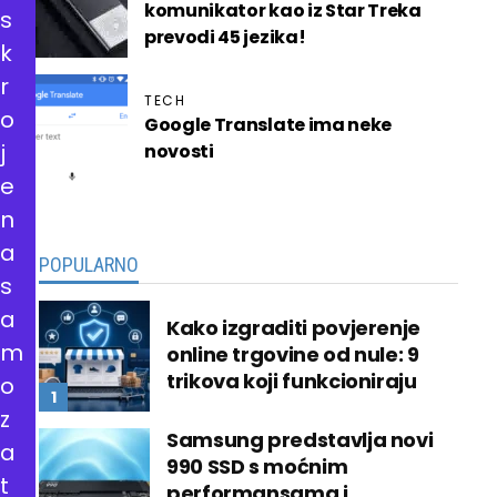
komunikator kao iz Star Treka
s
prevodi 45 jezika!
k
r
TECH
o
Google Translate ima neke
j
novosti
e
n
a
POPULARNO
s
a
Kako izgraditi povjerenje
m
online trgovine od nule: 9
trikova koji funkcioniraju
o
z
Samsung predstavlja novi
a
990 SSD s moćnim
t
performansama i