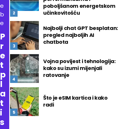
e
poboljšanom energetskom
učinkovitošću
b
e
Najbolji chat GPT besplatan:
P
pregled najboljih AI
chatbota
r
e
Vojna povijest i tehnologija:
t
kako su izumi mijenjali
p
ratovanje
l
a
Što je eSIM kartica i kako
t
radi
i
s