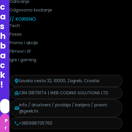
Odricanje
c
Odgovorno kockanje
a
// KORISNO
s
Tech
h
Posao
Promo i akcije
b
Filmovi i SF
a
Igre i gaming
c
k
Savska cesta 32, 10000, Zagreb, Croatia
!
CRN 13879174 | WEB CODING SOLUTIONS LTD
info / drustveni / prodaja / karijera / pravni
@geek.hr.
P
+385998705760
r