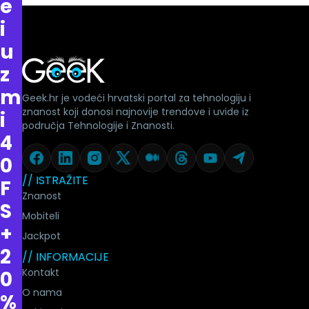
e
i
u
z
m
Geek.hr je vodeći hrvatski portal za tehnologiju i
znanost koji donosi najnovije trendove i uvide iz
i
područja Tehnologije i Znanosti.
4
0
// ISTRAŽITE
F
Znanost
S
Mobiteli
+
Jackpot
2
// INFORMACIJE
Kontakt
0
O nama
%