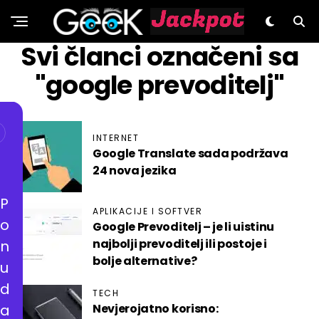
GeeK.hr
Svi članci označeni sa
"google prevoditelj"
INTERNET
Google Translate sada podržava
24 nova jezika
P
APLIKACIJE I SOFTVER
o
Google Prevoditelj – je li uistinu
najbolji prevoditelj ili postoje i
n
bolje alternative?
u
d
TECH
a
Nevjerojatno korisno: