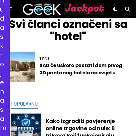
n
u
d
GeeK.hr
Svi članci označeni sa
a
"hotel"
s
k
r
TECH
o
SAD će uskoro postati dom prvog
j
3D printanog hotela na svijetu
e
n
a
POPULARNO
s
a
Kako izgraditi povjerenje
m
online trgovine od nule: 9
trikova koji funkcioniraju