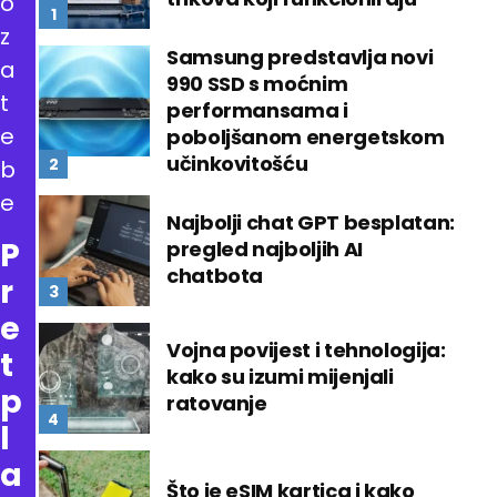
o
z
Samsung predstavlja novi
a
990 SSD s moćnim
t
performansama i
e
poboljšanom energetskom
učinkovitošću
b
e
Najbolji chat GPT besplatan:
P
pregled najboljih AI
chatbota
r
e
Vojna povijest i tehnologija:
t
kako su izumi mijenjali
p
ratovanje
l
a
Što je eSIM kartica i kako