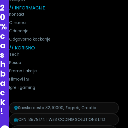
2
// INFORMACIJE
Kontakt
0
O nama
%
Odricanje
c
Odgovorno kockanje
a
// KORISNO
s
Tech
h
Posao
Promo i akcije
b
Filmovi i SF
a
Igre i gaming
c
k
Savska cesta 32, 10000, Zagreb, Croatia
!
CRN 13879174 | WEB CODING SOLUTIONS LTD