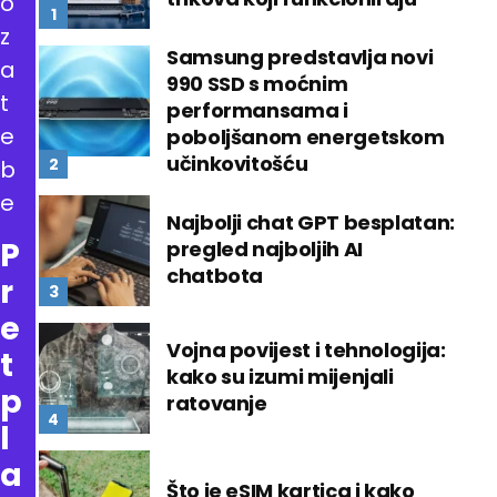
o
z
Samsung predstavlja novi
a
990 SSD s moćnim
t
performansama i
e
poboljšanom energetskom
učinkovitošću
b
e
Najbolji chat GPT besplatan:
P
pregled najboljih AI
chatbota
r
e
Vojna povijest i tehnologija:
t
kako su izumi mijenjali
p
ratovanje
l
a
Što je eSIM kartica i kako