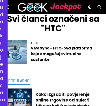
n
u
d
GeeK.hr
Svi članci označeni sa
a
"HTC"
s
k
r
TECH
Vive Sync – HTC-ova platforma
o
koja omogućuje virtualne
j
sastanke
e
n
a
POPULARNO
s
a
Kako izgraditi povjerenje
m
online trgovine od nule: 9
trikova koji funkcioniraju