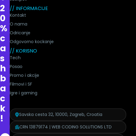
2
// INFORMACIJE
Kontakt
0
O nama
%
Odricanje
c
Odgovorno kockanje
a
// KORISNO
s
Tech
h
Posao
Promo i akcije
b
Filmovi i SF
a
Igre i gaming
c
k
Savska cesta 32, 10000, Zagreb, Croatia
!
CRN 13879174 | WEB CODING SOLUTIONS LTD