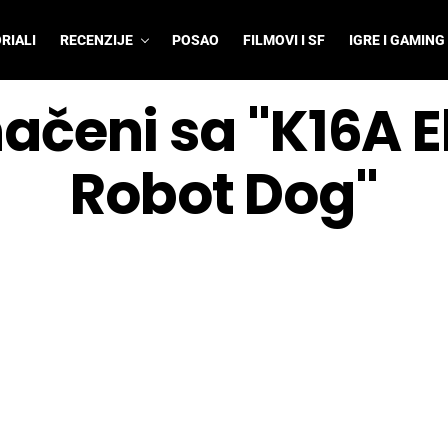
RIALI
RECENZIJE
POSAO
FILMOVI I SF
IGRE I GAMING
načeni sa "K16A E
Robot Dog"