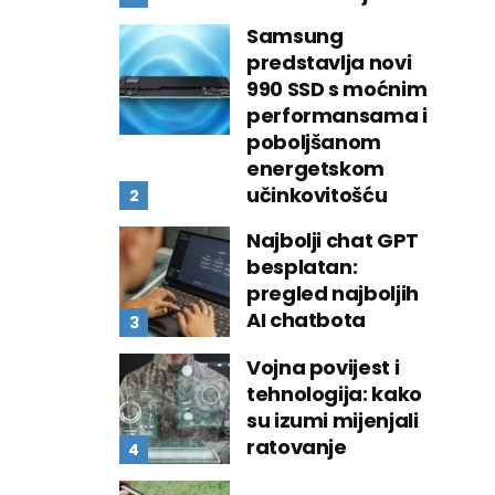
Samsung
predstavlja novi
990 SSD s moćnim
performansama i
poboljšanom
energetskom
učinkovitošću
Najbolji chat GPT
besplatan:
pregled najboljih
AI chatbota
Vojna povijest i
tehnologija: kako
su izumi mijenjali
ratovanje