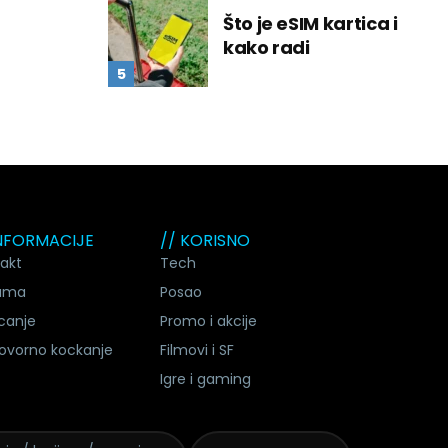
Što je eSIM kartica i
kako radi
INFORMACIJE
// KORISNO
akt
Tech
ama
Posao
canje
Promo i akcije
ovorno kockanje
Filmovi i SF
Igre i gaming