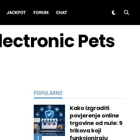
JACKPOT
FORUM
CHAT
lectronic Pets
POPULARNO
Kako izgraditi
povjerenje online
trgovine od nule: 9
trikova koji
funkcioniraju