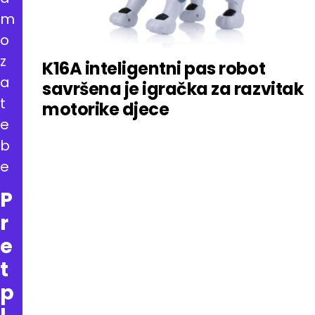
m
o
z
K16A inteligentni pas robot
a
savršena je igračka za razvitak
t
motorike djece
e
b
e
P
r
e
t
p