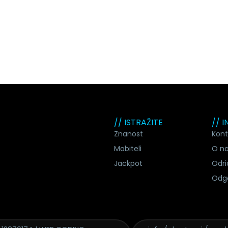
// ISTRAŽITE
// 
Znanost
Kont
Mobiteli
O n
Jackpot
Odri
Odg