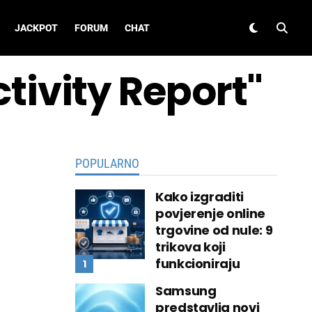
JACKPOT
FORUM
CHAT
ctivity Report"
POPULARNO
Kako izgraditi
povjerenje online
trgovine od nule: 9
trikova koji
funkcioniraju
Samsung
predstavlja novi