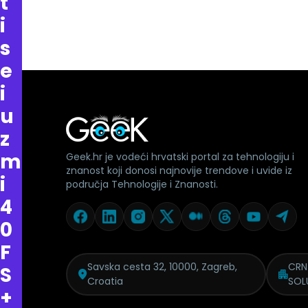
t
i
s
e
i
u
z
m
Geek.hr je vodeći hrvatski portal za tehnologiju i
znanost koji donosi najnovije trendove i uvide iz
i
područja Tehnologije i Znanosti.
4
0
F
Savska cesta 32, 10000, Zagreb,
CRN
S
Croatia
SOL
+