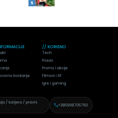
INFORMACIJE
// KORISNO
akt
Tech
ama
Posao
canje
Promo i akcije
ovorno kockanje
Filmovi i SF
Igre i gaming
ja / karijera / pravni
+385998705760