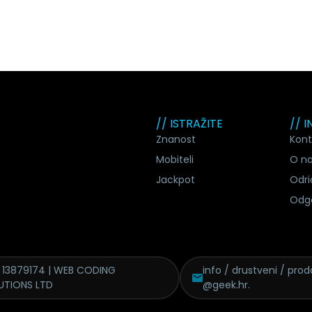
// ISTRAŽITE
// 
Znanost
Kont
Mobiteli
O n
Jackpot
Odri
Odg
 13879174 | WEB CODING
info / drustveni / proda
UTIONS LTD
@geek.hr.