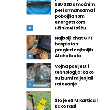
990 SSD s moćnim
performansama i
poboljšanom
energetskom
učinkovitošću
Najbolji chat GPT
besplatan:
pregled najboljih
AI chatbota
Vojna povijest i
tehnologija: kako
su izumi mijenjali
ratovanje
Što je eSIM kartica i
kako radi