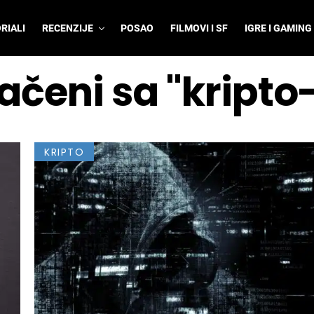
RIALI
RECENZIJE
POSAO
FILMOVI I SF
IGRE I GAMING
načeni sa "kript
KRIPTO