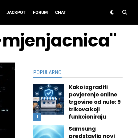
JACKPOT
FORUM
CHAT
o-mjenjacnica"
POPULARNO
Kako izgraditi
povjerenje online
trgovine od nule: 9
trikova koji
funkcioniraju
Samsung
predstavlja novi