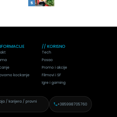
INFORMACIJE
// KORISNO
akt
Tech
ama
Posao
canje
Promo i akcije
ovorno kockanje
Filmovi i SF
Igre i gaming
ja / karijera / pravni
+385998705760