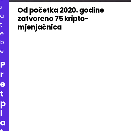
z
Od početka 2020. godine
a
zatvoreno 75 kripto-
t
mjenjačnica
e
b
e
P
r
e
t
p
l
a