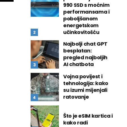
990 SSD s moćnim
performansama i
poboljšanom
energetskom
učinkovitošću
Najbolji chat GPT
besplatan:
pregled najboljih
AI chatbota
Vojna povijest i
tehnologija: kako
su izumi mijenjali
ratovanje
Što je eSIM kartica i
kako radi