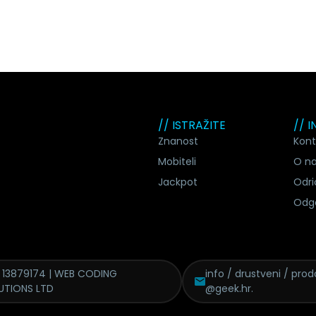
// ISTRAŽITE
// 
Znanost
Kont
Mobiteli
O n
Jackpot
Odri
Odg
 13879174 | WEB CODING
info / drustveni / proda
UTIONS LTD
@geek.hr.