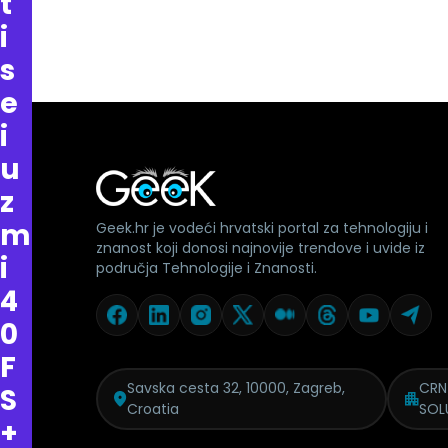
t
i
s
e
i
u
z
m
Geek.hr je vodeći hrvatski portal za tehnologiju i
znanost koji donosi najnovije trendove i uvide iz
i
područja Tehnologije i Znanosti.
4
0
F
Savska cesta 32, 10000, Zagreb,
CRN
S
Croatia
SOL
+