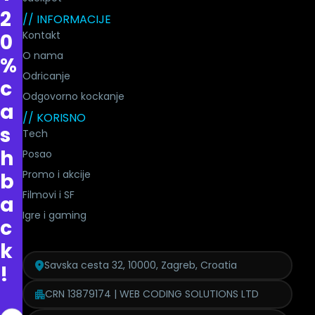
2
// INFORMACIJE
Kontakt
0
O nama
%
Odricanje
c
Odgovorno kockanje
a
// KORISNO
s
Tech
h
Posao
Promo i akcije
b
Filmovi i SF
a
Igre i gaming
c
k
Savska cesta 32, 10000, Zagreb, Croatia
!
CRN 13879174 | WEB CODING SOLUTIONS LTD