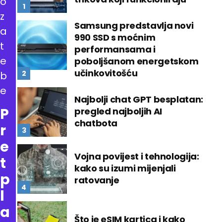
o
z
Samsung predstavlja novi
a
990 SSD s moćnim
t
performansama i
e
poboljšanom energetskom
učinkovitošću
b
e
Najbolji chat GPT besplatan:
P
pregled najboljih AI
chatbota
r
e
Vojna povijest i tehnologija:
t
kako su izumi mijenjali
p
ratovanje
l
a
Što je eSIM kartica i kako