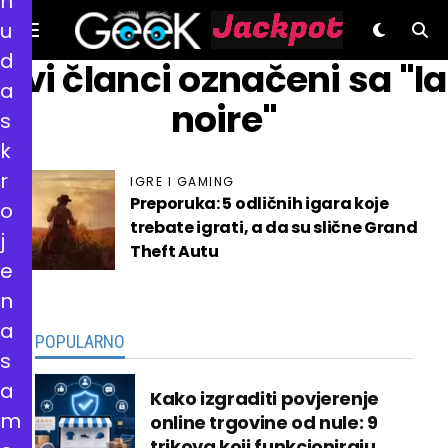
n
u
d
GeeK.hr
Svi članci označeni sa "la
a
noire"
s
k
r
IGRE I GAMING
Preporuka: 5 odličnih igara koje
o
trebate igrati, a da su slične Grand
j
Theft Autu
e
n
a
POPULARNO
s
a
Kako izgraditi povjerenje
m
online trgovine od nule: 9
trikova koji funkcioniraju