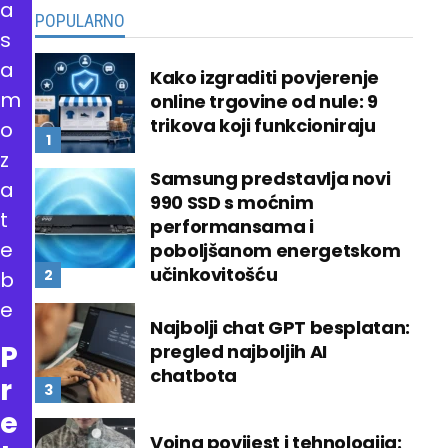
a
POPULARNO
s
a
Kako izgraditi povjerenje
m
online trgovine od nule: 9
trikova koji funkcioniraju
o
z
Samsung predstavlja novi
a
990 SSD s moćnim
t
performansama i
e
poboljšanom energetskom
učinkovitošću
b
e
Najbolji chat GPT besplatan:
P
pregled najboljih AI
chatbota
r
e
Vojna povijest i tehnologija: