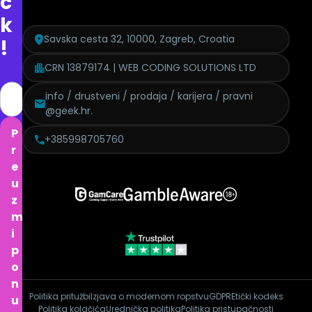
c
k
Savska cesta 32, 10000, Zagreb, Croatia
!
CRN 13879174 | WEB CODING SOLUTIONS LTD
info / drustveni / prodaja / karijera / pravni
@geek.hr.
P
+385998705760
r
e
u
z
m
i
p
o
n
Politika pritužbi
Izjava o modernom ropstvu
GDPR
Etički kodeks
u
Politika kolačića
Urednička politika
Politika pristupačnosti