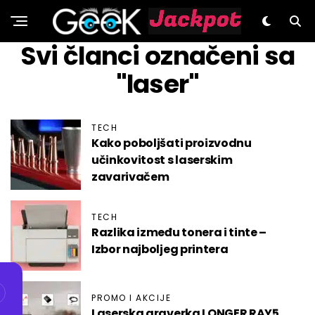
GeeK.hr
Svi članci označeni sa
"laser"
TECH
Kako poboljšati proizvodnu
učinkovitost s laserskim
zavarivačem
TECH
Razlika između tonera i tinte –
Izbor najboljeg printera
PROMO I AKCIJE
Laserska graverka LONGER RAY5