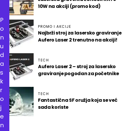
10W na akciji (promo kod)
P
PROMO I AKCIJE
o
Najbrži stroj za lasersko graviranje
n
Aufero Laser 2 trenutno na akciji!
u
d
TECH
a
Aufero Laser 2 – stroj za lasersko
s
graviranje pogodan za početnike
k
r
TECH
o
Fantastična SF oružja koja se već
j
sada koriste
e
n