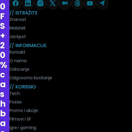
0
// ISTRAŽITE
F
Znanost
S
Mobiteli
+
Jackpot
2
// INFORMACIJE
Kontakt
0
O nama
%
Odricanje
c
Odgovorno kockanje
a
// KORISNO
s
Tech
h
Posao
Promo i akcije
b
Filmovi i SF
a
Igre i gaming