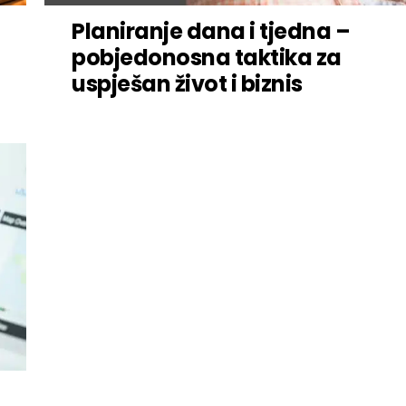
Planiranje dana i tjedna –
pobjedonosna taktika za
uspješan život i biznis