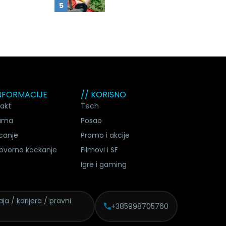
INFORMACIJE
// KORISNO
akt
Tech
ama
Posao
canje
Promo i akcije
ovorno kockanje
Filmovi i SF
Igre i gaming
ja / karijera / pravni
+385998705760