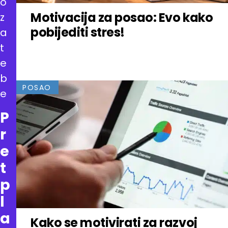
o
Motivacija za posao: Evo kako
z
pobijediti stres!
a
t
e
b
POSAO
e
P
r
e
t
p
l
a
Kako se motivirati za razvoj