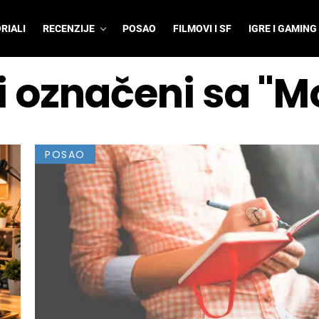
RIALI
RECENZIJE
POSAO
FILMOVI I SF
IGRE I GAMING
i označeni sa "M
POSAO