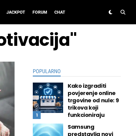
JACKPOT
FORUM
CHAT
otivacija"
POPULARNO
Kako izgraditi
povjerenje online
trgovine od nule: 9
trikova koji
funkcioniraju
Samsung
predstavlja novi