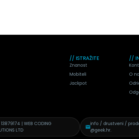
// ISTRAŽITE
// 
Znanost
Kont
Mobiteli
O n
Jackpot
Odri
Odg
 13879174 | WEB CODING
info / drustveni / proda
UTIONS LTD
@geek.hr.