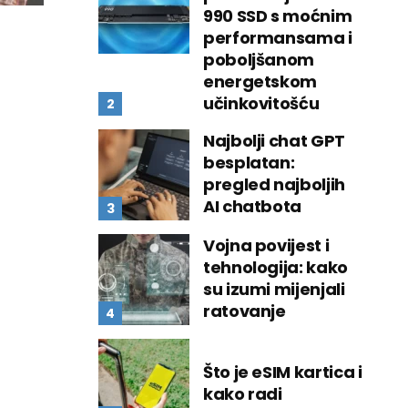
990 SSD s moćnim
performansama i
poboljšanom
energetskom
učinkovitošću
Najbolji chat GPT
besplatan:
pregled najboljih
AI chatbota
Vojna povijest i
tehnologija: kako
su izumi mijenjali
ratovanje
Što je eSIM kartica i
kako radi