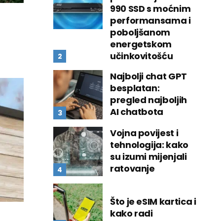
990 SSD s moćnim
performansama i
poboljšanom
energetskom
učinkovitošću
Najbolji chat GPT
besplatan:
pregled najboljih
AI chatbota
Vojna povijest i
tehnologija: kako
su izumi mijenjali
ratovanje
Što je eSIM kartica i
kako radi