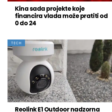
Kina sada projekte koje
financira vlada može pratiti od
0 do 24
TECH
Reolink E1 Outdoor nadzorna