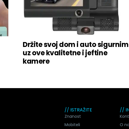
Držite svoj dom i auto sigurnim
uz ove kvalitetne i jeftine
kamere
// ISTRAŽITE
// 
Znanost
Kont
Mobiteli
O n