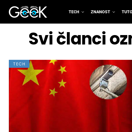
TECH
ZNANOST
TUTO
GeeK.hr
Svi članci o
TECH