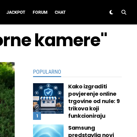
JACKPOT
FORUM
CHAT
zorne kamere"
POPULARNO
Kako izgraditi
povjerenje online
trgovine od nule: 9
trikova koji
funkcioniraju
Samsung
predstavlja novi