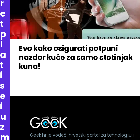
r
e
t
p
l
Evo kako osigurati potpuni
a
nazdor kuće za samo stotinjak
t
kuna!
i
s
e
i
u
z
m
Geek.hr je vodeći hrvatski portal za tehnologiju i