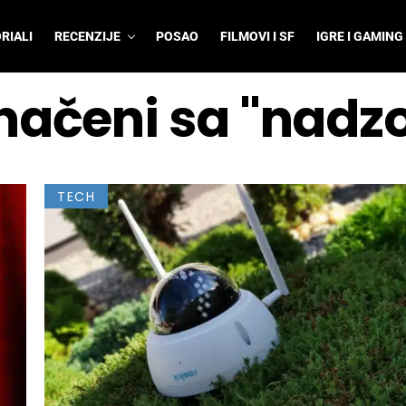
RIALI
RECENZIJE
POSAO
FILMOVI I SF
IGRE I GAMING
značeni sa "nad
TECH