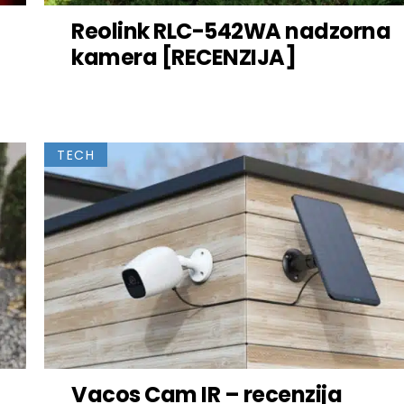
Reolink RLC-542WA nadzorna
kamera [RECENZIJA]
TECH
Vacos Cam IR – recenzija