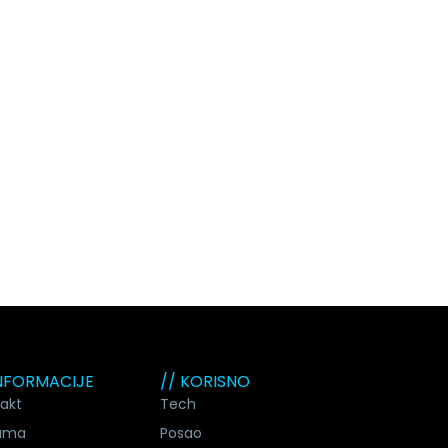
INFORMACIJE
// KORISNO
akt
Tech
ama
Posao