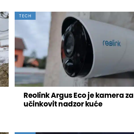
TECH
Reolink Argus Eco je kamera za
učinkovit nadzor kuće