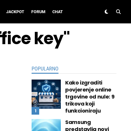
JACKPOT
FORUM
CHAT
ffice key"
POPULARNO
Kako izgraditi
povjerenje online
trgovine od nule: 9
trikova koji
funkcioniraju
Samsung
predstavlja novi