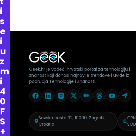
t
i
s
e
i
u
z
m
Geek.hr je vodeći hrvatski portal za tehnologiju i
znanost koji donosi najnovije trendove i uvide iz
i
područja Tehnologije i Znanosti.
4
0
F
Savska cesta 32, 10000, Zagreb,
CRN
S
Croatia
SOL
+