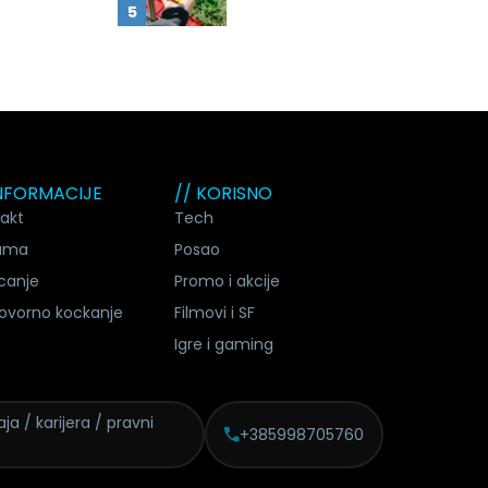
INFORMACIJE
// KORISNO
akt
Tech
ama
Posao
canje
Promo i akcije
ovorno kockanje
Filmovi i SF
Igre i gaming
ja / karijera / pravni
+385998705760