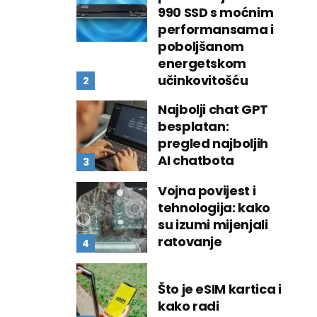
990 SSD s moćnim
performansama i
poboljšanom
energetskom
učinkovitošću
Najbolji chat GPT
besplatan:
pregled najboljih
AI chatbota
Vojna povijest i
tehnologija: kako
su izumi mijenjali
ratovanje
Što je eSIM kartica i
kako radi