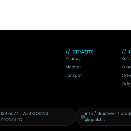
// ISTRAŽITE
// 
Znanost
Kont
Mobiteli
O n
Jackpot
Odri
Odg
 13879174 | WEB CODING
info / drustveni / proda
UTIONS LTD
@geek.hr.