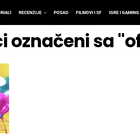
RIALI
RECENZIJE
POSAO
FILMOVI I SF
IGRE I GAMING
i označeni sa "o