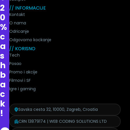
2
// INFORMACIJE
Kontakt
0
O nama
%
Odricanje
c
Odgovorno kockanje
a
// KORISNO
s
Tech
h
Posao
Promo i akcije
b
Filmovi i SF
a
Igre i gaming
c
k
Savska cesta 32, 10000, Zagreb, Croatia
!
CRN 13879174 | WEB CODING SOLUTIONS LTD