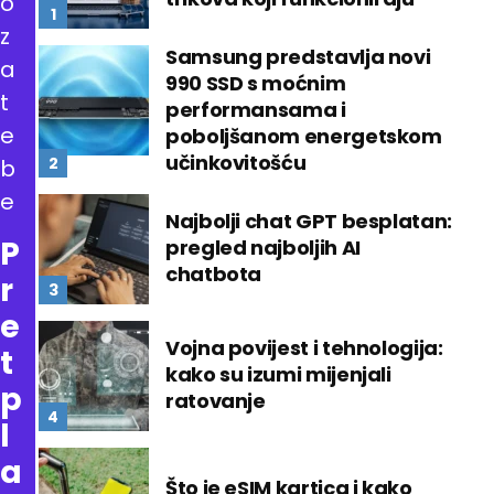
o
z
Samsung predstavlja novi
a
990 SSD s moćnim
t
performansama i
e
poboljšanom energetskom
učinkovitošću
b
e
Najbolji chat GPT besplatan:
P
pregled najboljih AI
chatbota
r
e
Vojna povijest i tehnologija:
t
kako su izumi mijenjali
p
ratovanje
l
a
Što je eSIM kartica i kako