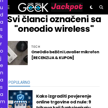
n
u
d
GeeK.hr
Svi članci označeni sa
a
"oneodio wireless"
s
k
r
TECH
o
OneOdio bežični Lavalier mikrofon
j
[RECENZIJA & KUPON]
e
n
a
POPULARNO
s
a
Kako izgraditi povjerenje
m
online trgovine od nule: 9
trikova koji funkcioniraju