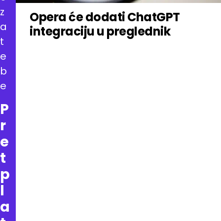
z
Opera će dodati ChatGPT
a
integraciju u preglednik
t
e
b
e
P
r
e
t
p
l
a