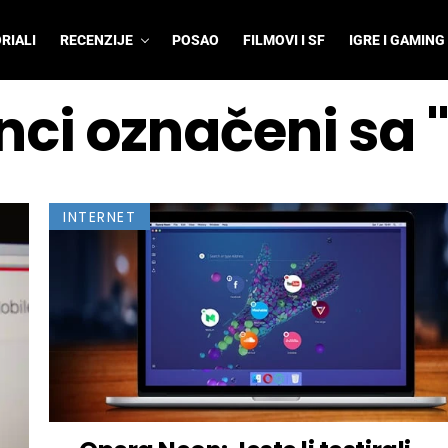
RIALI
RECENZIJE
POSAO
FILMOVI I SF
IGRE I GAMING
anci označeni sa 
INTERNET