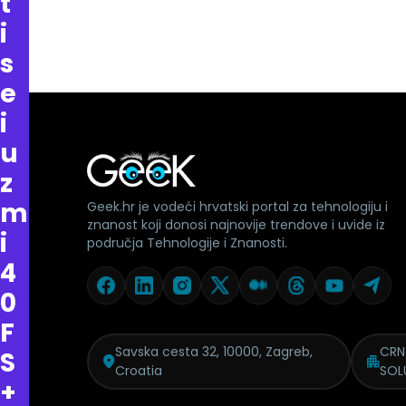
t
i
s
e
i
u
z
m
Geek.hr je vodeći hrvatski portal za tehnologiju i
znanost koji donosi najnovije trendove i uvide iz
i
područja Tehnologije i Znanosti.
4
0
F
Savska cesta 32, 10000, Zagreb,
CRN
S
Croatia
SOL
+