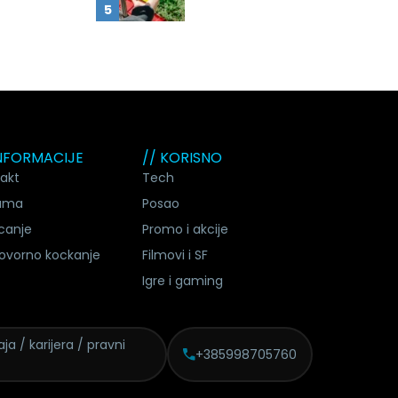
INFORMACIJE
// KORISNO
akt
Tech
ama
Posao
canje
Promo i akcije
ovorno kockanje
Filmovi i SF
Igre i gaming
ja / karijera / pravni
+385998705760