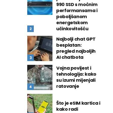
990 SSD s moćnim
performansama i
poboljšanom
energetskom
učinkovitošću
Najbolji chat GPT
besplatan:
pregled najboljih
AI chatbota
Vojna povijest i
tehnologija: kako
su izumi mijenjali
ratovanje
Što je eSIM kartica i
kako radi