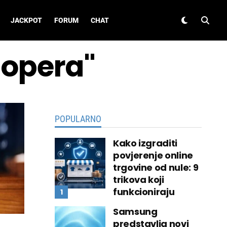
JACKPOT
FORUM
CHAT
"opera"
POPULARNO
Kako izgraditi
povjerenje online
trgovine od nule: 9
trikova koji
funkcioniraju
Samsung
predstavlja novi