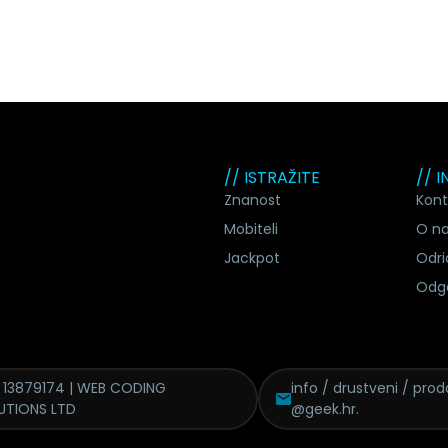
// ISTRAŽITE
// 
Znanost
Kont
Mobiteli
O n
Jackpot
Odri
Odg
 13879174 | WEB CODING
info / drustveni / proda
UTIONS LTD
@geek.hr.