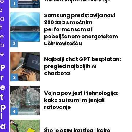
o
z
Samsung predstavlja novi
a
990 SSD s moćnim
t
performansama i
e
poboljšanom energetskom
učinkovitošću
b
e
Najbolji chat GPT besplatan:
P
pregled najboljih AI
chatbota
r
e
Vojna povijest i tehnologija:
t
kako su izumi mijenjali
p
ratovanje
l
a
Što je eSIM kartica i kako