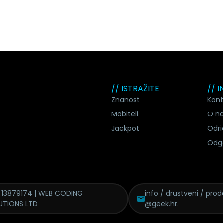
// ISTRAŽITE
// 
Znanost
Kont
Mobiteli
O n
Jackpot
Odri
Odg
 13879174 | WEB CODING
info / drustveni / proda
UTIONS LTD
@geek.hr.