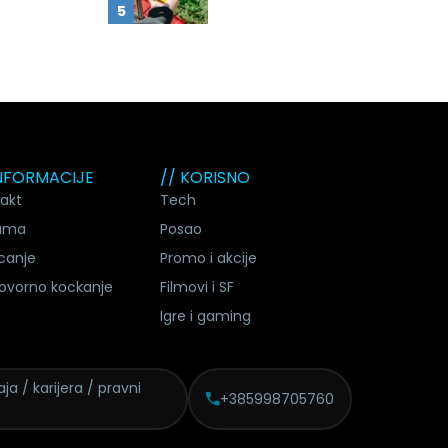
INFORMACIJE
// KORISNO
akt
Tech
ama
Posao
canje
Promo i akcije
ovorno kockanje
Filmovi i SF
Igre i gaming
ja / karijera / pravni
+385998705760