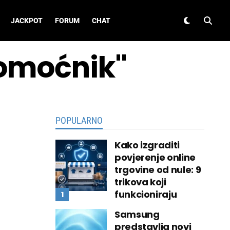
JACKPOT
FORUM
CHAT
pomoćnik"
POPULARNO
Kako izgraditi
povjerenje online
trgovine od nule: 9
trikova koji
funkcioniraju
Samsung
predstavlja novi