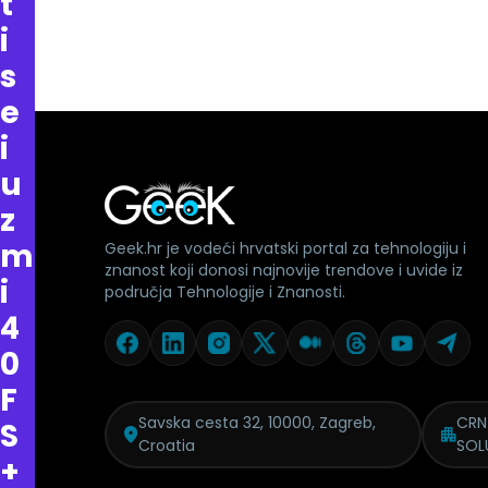
t
i
s
e
i
u
z
m
Geek.hr je vodeći hrvatski portal za tehnologiju i
znanost koji donosi najnovije trendove i uvide iz
i
područja Tehnologije i Znanosti.
4
0
F
Savska cesta 32, 10000, Zagreb,
CRN
S
Croatia
SOL
+