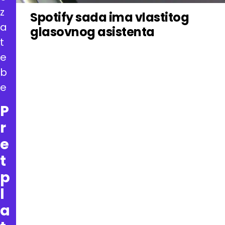
z
Spotify sada ima vlastitog
a
glasovnog asistenta
t
e
b
e
P
r
e
t
p
l
a