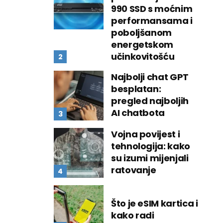
990 SSD s moćnim
performansama i
poboljšanom
energetskom
učinkovitošću
Najbolji chat GPT
besplatan:
pregled najboljih
AI chatbota
Vojna povijest i
tehnologija: kako
su izumi mijenjali
ratovanje
Što je eSIM kartica i
kako radi