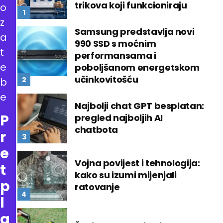
trikova koji funkcioniraju
o
z
Samsung predstavlja novi
a
990 SSD s moćnim
t
performansama i
e
poboljšanom energetskom
učinkovitošću
b
e
Najbolji chat GPT besplatan:
P
pregled najboljih AI
chatbota
r
e
Vojna povijest i tehnologija:
t
kako su izumi mijenjali
p
ratovanje
l
a