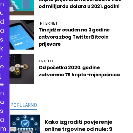
n
od milijardu dolara u 2021. godini
u
d
INTERNET
a
Tinejdžer osuđen na 3 godine
zatvora zbog Twitter Bitcoin
s
prijevare
k
r
KRIPTO
o
Od početka 2020. godine
j
zatvoreno 75 kripto-mjenjačnica
e
n
a
POPULARNO
s
a
Kako izgraditi povjerenje
m
online trgovine od nule: 9