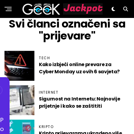
GeeK.hr
Svi članci označeni sa
"prijevare"
TECH
Kako izbjeći online prevare za
Cyber Monday uz ovih 6 savjeta?
INTERNET
Sigurnost na Internetu: Najnovije
prijetnje i kako se zaštititi
P
KRIPTO
o
Kripto prijevarama ukradeno više