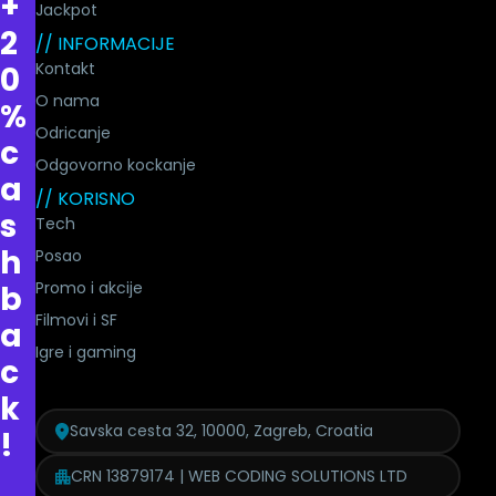
+
Jackpot
2
// INFORMACIJE
Kontakt
0
O nama
%
Odricanje
c
Odgovorno kockanje
a
// KORISNO
s
Tech
h
Posao
Promo i akcije
b
Filmovi i SF
a
Igre i gaming
c
k
Savska cesta 32, 10000, Zagreb, Croatia
!
CRN 13879174 | WEB CODING SOLUTIONS LTD