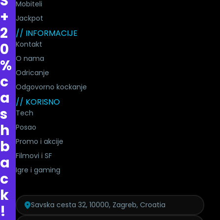
S
Mobiteli
+
Jackpot
2
// INFORMACIJE
Kontakt
0
O nama
%
Odricanje
c
Odgovorno kockanje
a
// KORISNO
s
Tech
h
Posao
Promo i akcije
b
Filmovi i SF
a
Igre i gaming
c
k
Savska cesta 32, 10000, Zagreb, Croatia
!