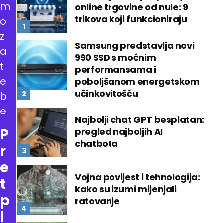
m
online trgovine od nule: 9
trikova koji funkcioniraju
o
z
Samsung predstavlja novi
a
990 SSD s moćnim
t
performansama i
e
poboljšanom energetskom
učinkovitošću
b
e
Najbolji chat GPT besplatan:
P
pregled najboljih AI
chatbota
r
e
Vojna povijest i tehnologija:
t
kako su izumi mijenjali
p
ratovanje
l