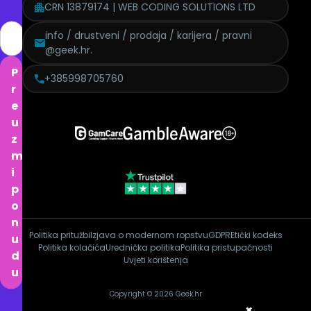
CRN 13879174 | WEB CODING SOLUTIONS LTD
info / drustveni / prodaja / karijera / pravni
@geek.hr.
P
+385998705760
r
e
u
z
m
i
p
o
n
Politika pritužbi
Izjava o modernom ropstvu
GDPR
Etički kodeks
u
Politika kolačića
Urednička politika
Politika pristupačnosti
d
Uvjeti korištenja
u
Copyright © 2026 Geek.hr
×