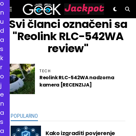
o
n
GeeK.hr
Svi članci označeni sa
u
d
"Reolink RLC-542WA
a
review"
s
k
r
TECH
o
Reolink RLC-542WA nadzorna
j
kamera [RECENZIJA]
e
n
a
POPULARNO
s
a
Kako izgraditi povjerenje