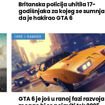
Britanska policija uhitila 17-
godišnjaka za kojeg se sumnja
da je hakirao GTA 6
IGRE I GAMING
GTA 6 je još u ranoj fazi razvoja 