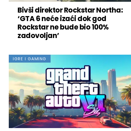
Bivši direktor Rockstar Northa:
‘GTA 6 neće izaći dok god
Rockstar ne bude bio 100%
zadovoljan’
IGRE I GAMING