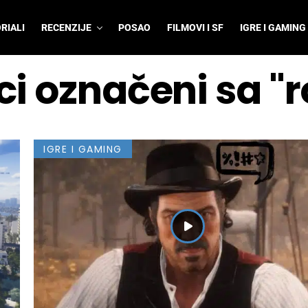
RIALI
RECENZIJE
POSAO
FILMOVI I SF
IGRE I GAMING
ci označeni sa "
IGRE I GAMING