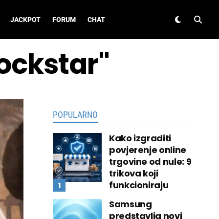
JACKPOT
FORUM
CHAT
rockstar"
POPULARNO
Kako izgraditi
povjerenje online
trgovine od nule: 9
trikova koji
funkcioniraju
Samsung
predstavlja novi