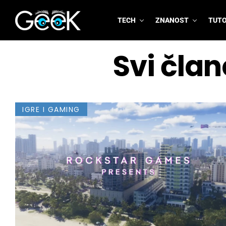
TECH
ZNANOST
TUTO
GeeK.hr
Svi član
IGRE I GAMING