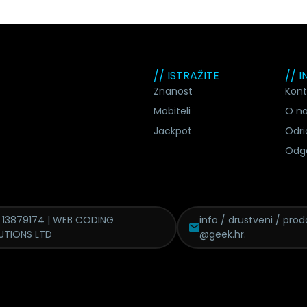
// ISTRAŽITE
// 
Znanost
Kont
Mobiteli
O n
Jackpot
Odri
Odg
 13879174 | WEB CODING
info / drustveni / proda
UTIONS LTD
@geek.hr.