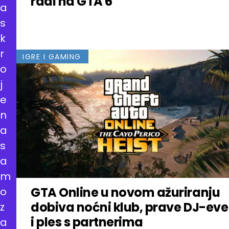
radi na GTA 6
a
s
k
r
IGRE I GAMING
o
j
e
n
a
s
a
m
GTA Online u novom ažuriranju
o
dobiva noćni klub, prave DJ-eve
z
i ples s partnerima
a