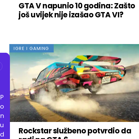
GTA V napunio 10 godina: Zašto
još uvijek nije izašao GTA VI?
IGRE I GAMING
P
o
n
u
Rockstar službeno potvrdio da
d