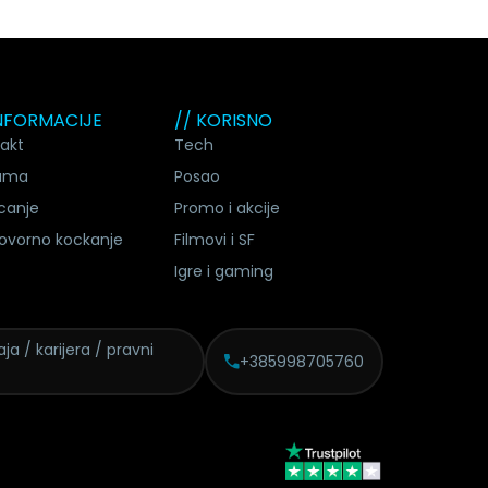
INFORMACIJE
// KORISNO
akt
Tech
ama
Posao
canje
Promo i akcije
ovorno kockanje
Filmovi i SF
Igre i gaming
ja / karijera / pravni
+385998705760