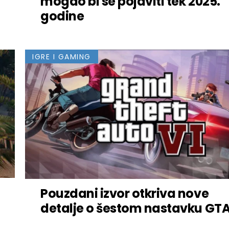
mogao bi se pojaviti tek 2025.
godine
IGRE I GAMING
Pouzdani izvor otkriva nove
detalje o šestom nastavku GT