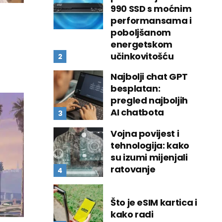
990 SSD s moćnim
performansama i
poboljšanom
energetskom
učinkovitošću
Najbolji chat GPT
besplatan:
pregled najboljih
AI chatbota
Vojna povijest i
tehnologija: kako
su izumi mijenjali
ratovanje
Što je eSIM kartica i
kako radi