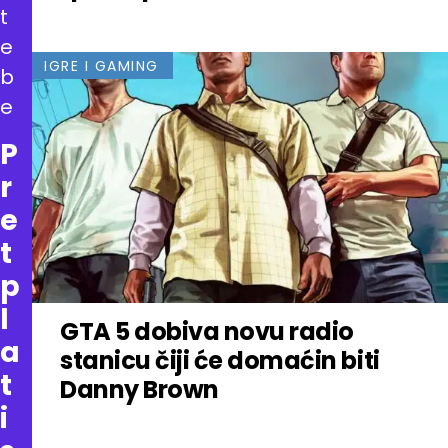
t
e
IGRE I GAMING
b
e
P
r
e
t
p
l
GTA 5 dobiva novu radio
a
stanicu čiji će domaćin biti
t
Danny Brown
i