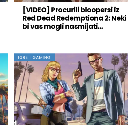
[VIDEO] Procurili bloopersi iz
Red Dead Redemptiona 2: Neki
bi vas mogli nasmijati…
IGRE I GAMING