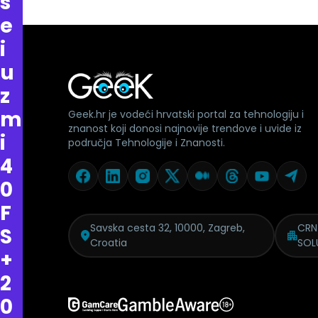
s
e
i
u
z
m
Geek.hr je vodeći hrvatski portal za tehnologiju i
znanost koji donosi najnovije trendove i uvide iz
i
područja Tehnologije i Znanosti.
4
0
F
Savska cesta 32, 10000, Zagreb,
CRN
S
Croatia
SOL
+
2
0