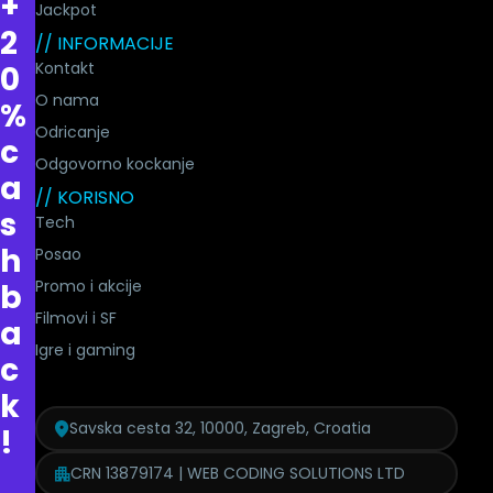
+
Jackpot
2
// INFORMACIJE
Kontakt
0
O nama
%
Odricanje
c
Odgovorno kockanje
a
// KORISNO
s
Tech
h
Posao
Promo i akcije
b
Filmovi i SF
a
Igre i gaming
c
k
Savska cesta 32, 10000, Zagreb, Croatia
!
CRN 13879174 | WEB CODING SOLUTIONS LTD