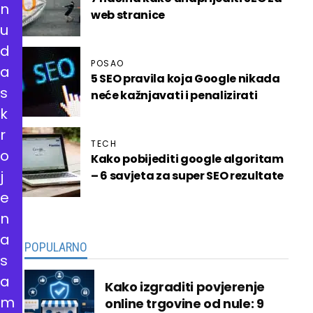
n
web stranice
u
d
POSAO
a
5 SEO pravila koja Google nikada
s
neće kažnjavati i penalizirati
k
r
TECH
o
Kako pobijediti google algoritam
j
– 6 savjeta za super SEO rezultate
e
n
a
POPULARNO
s
a
Kako izgraditi povjerenje
m
online trgovine od nule: 9