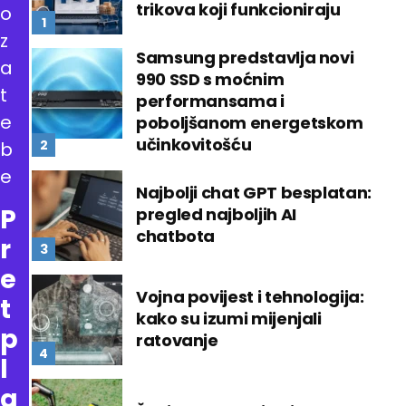
trikova koji funkcioniraju
o
z
Samsung predstavlja novi
a
990 SSD s moćnim
t
performansama i
e
poboljšanom energetskom
učinkovitošću
b
e
Najbolji chat GPT besplatan:
P
pregled najboljih AI
chatbota
r
e
Vojna povijest i tehnologija:
t
kako su izumi mijenjali
p
ratovanje
l
a