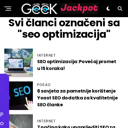
GeeK.hr
Svi članci označeni sa
"seo optimizacija"
INTERNET
SEO optimizacija: Povećaj promet
u 15 koraka!
POSAO
6 savjeta za pametnije korištenje
Yoast SEO dodatka za kvalitetnije
SEO članke
P
INTERNET
o
7 načina kako unaprijediti SEO za