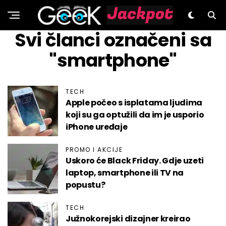
GeeK.hr
Svi članci označeni sa
"smartphone"
TECH
Apple počeo s isplatama ljudima
koji su ga optužili da im je usporio
iPhone uređaje
PROMO I AKCIJE
Uskoro će Black Friday. Gdje uzeti
laptop, smartphone ili TV na
popustu?
TECH
Južnokorejski dizajner kreirao