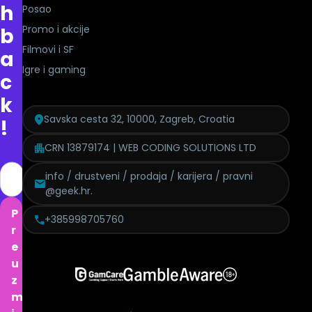
h
Posao
Promo i akcije
b
Filmovi i SF
a
Igre i gaming
c
k
Savska cesta 32, 10000, Zagreb, Croatia
!
CRN 13879174 | WEB CODING SOLUTIONS LTD
info / drustveni / prodaja / karijera / pravni
@geek.hr.
P
+385998705760
r
e
u
z
m