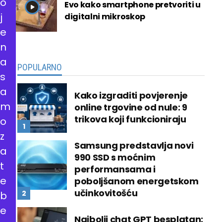
o
Evo kako smartphone pretvoriti u
j
digitalni mikroskop
e
n
a
POPULARNO
s
a
Kako izgraditi povjerenje
m
online trgovine od nule: 9
trikova koji funkcioniraju
o
z
Samsung predstavlja novi
a
990 SSD s moćnim
t
performansama i
e
poboljšanom energetskom
učinkovitošću
b
e
Najbolji chat GPT besplatan: