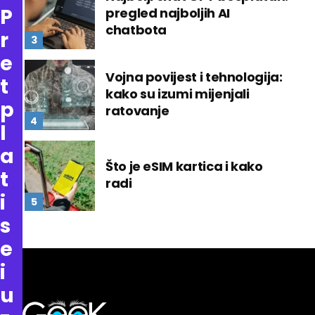
P
pregled najboljih AI
chatbota
r
e
Vojna povijest i tehnologija:
t
kako su izumi mijenjali
p
ratovanje
l
a
Što je eSIM kartica i kako
t
radi
i
s
e
i
u