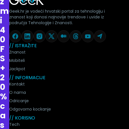
z
m
Geek.hr je vodeći hrvatski portal za tehnologiju i
znanost koji donosi najnovije trendove i uvide iz
i
područja Tehnologije i Znanosti.
4
0
// ISTRAŽITE
F
Znanost
S
Mobiteli
+
Jackpot
2
// INFORMACIJE
Kontakt
0
O nama
%
Odricanje
c
Odgovorno kockanje
a
// KORISNO
s
Tech