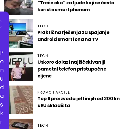
“Treće oko” za ljude koji se često
koriste smartphonom
TECH
Praktična rješenja za spajanje
android smartfona na TV
P
TECH
o
Uskoro dolazi najiščekivaniji
pametni telefon pristupačne
n
cijene
u
d
PROMO I AKCIJE
a
Top 5 proizvoda jeftinijih od 200 kn
s
s EU skladišta
k
r
TECH