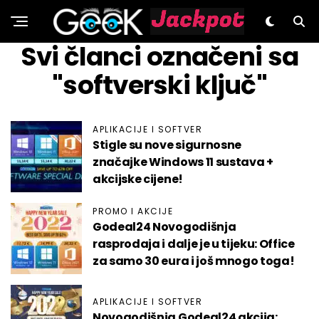
GeeK.hr
Svi članci označeni sa
"softverski ključ"
APLIKACIJE I SOFTVER
Stigle su nove sigurnosne
značajke Windows 11 sustava +
akcijske cijene!
PROMO I AKCIJE
Godeal24 Novogodišnja
rasprodaja i dalje je u tijeku: Office
za samo 30 eura i još mnogo toga!
APLIKACIJE I SOFTVER
Novogodišnja Godeal24 akcija: