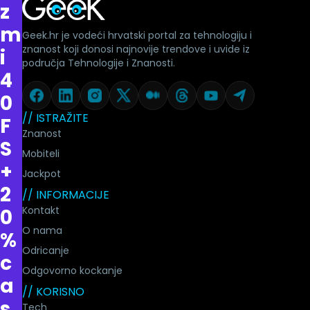
z
m
Geek.hr je vodeći hrvatski portal za tehnologiju i
znanost koji donosi najnovije trendove i uvide iz
i
područja Tehnologije i Znanosti.
4
0
// ISTRAŽITE
F
Znanost
S
Mobiteli
+
Jackpot
2
// INFORMACIJE
Kontakt
0
O nama
%
Odricanje
c
Odgovorno kockanje
a
// KORISNO
s
Tech