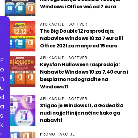
Windows i Office već od 7 eura
APLIKACIJE I SOFTVER
The Big Double 12 rasprodaja:
Nabavite Windows 10 za 7 eura ili
Office 2021 za manje od 15 eura
APLIKACIJE I SOFTVER
P
Keysfan Halloween rasprodaja:
o
Nabavite Windows 10 za 7,40 eura i
n
besplatno nadogradite na
Windows 11
u
d
APLIKACIJE I SOFTVER
a
Stigao je Windows 11, a Godeal24
nudi najjeftinije načine kako ga
s
nabaviti
k
r
PROMO I AKCIJE