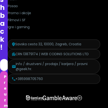
h
Posao
Promo i akcije
b
Filmovi i SF
a
Igre i gaming
c
k
Savska cesta 32, 10000, Zagreb, Croatia
!
CRN 13879174 | WEB CODING SOLUTIONS LTD
info / drustveni / prodaja / karijera / pravni
@geek.hr.
P
+385998705760
r
e
u
z
m