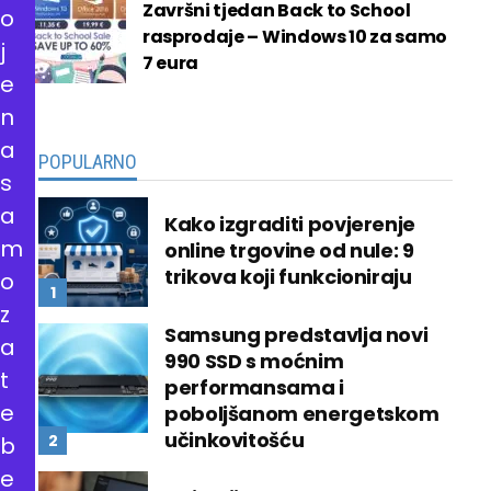
Završni tjedan Back to School
o
rasprodaje – Windows 10 za samo
j
7 eura
e
n
a
POPULARNO
s
a
Kako izgraditi povjerenje
m
online trgovine od nule: 9
trikova koji funkcioniraju
o
z
Samsung predstavlja novi
a
990 SSD s moćnim
t
performansama i
e
poboljšanom energetskom
učinkovitošću
b
e