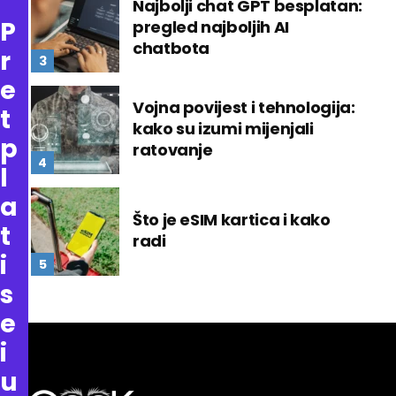
Najbolji chat GPT besplatan:
P
pregled najboljih AI
chatbota
r
e
Vojna povijest i tehnologija:
t
kako su izumi mijenjali
p
ratovanje
l
a
Što je eSIM kartica i kako
t
radi
i
s
e
i
u