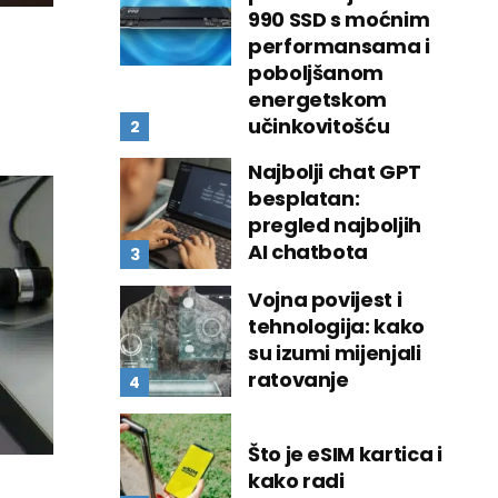
990 SSD s moćnim
performansama i
poboljšanom
energetskom
učinkovitošću
Najbolji chat GPT
besplatan:
pregled najboljih
AI chatbota
Vojna povijest i
tehnologija: kako
su izumi mijenjali
ratovanje
Što je eSIM kartica i
kako radi