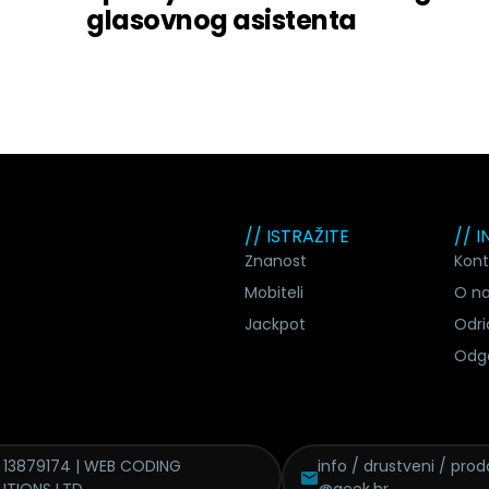
glasovnog asistenta
// ISTRAŽITE
// 
Znanost
Kont
Mobiteli
O n
Jackpot
Odri
Odg
 13879174 | WEB CODING
info / drustveni / proda