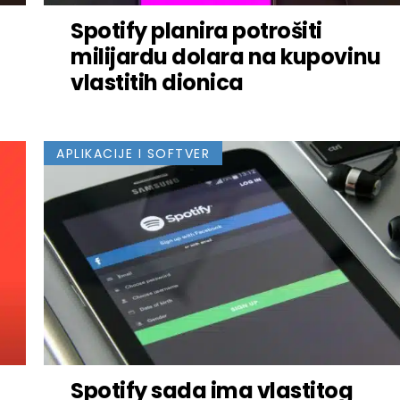
Spotify planira potrošiti
milijardu dolara na kupovinu
vlastitih dionica
APLIKACIJE I SOFTVER
Spotify sada ima vlastitog