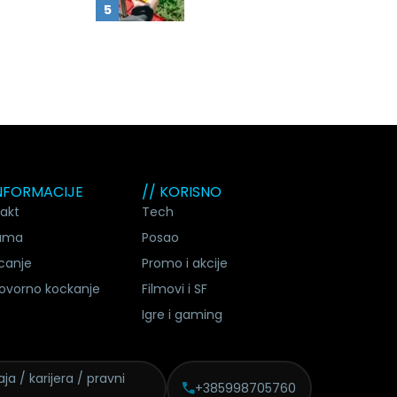
INFORMACIJE
// KORISNO
akt
Tech
ama
Posao
canje
Promo i akcije
ovorno kockanje
Filmovi i SF
Igre i gaming
ja / karijera / pravni
+385998705760