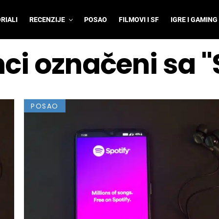
RIALI
RECENZIJE
POSAO
FILMOVI I SF
IGRE I GAMING
nci označeni sa "
POSAO