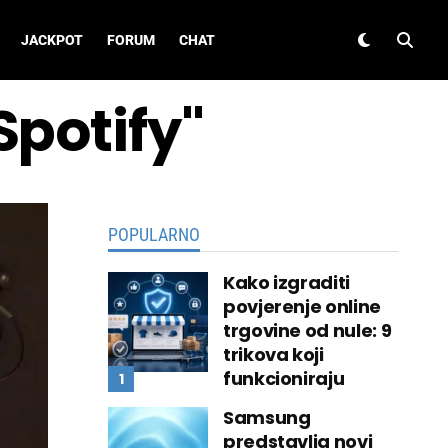
JACKPOT
FORUM
CHAT
Spotify"
POPULARNO
Kako izgraditi
povjerenje online
trgovine od nule: 9
trikova koji
funkcioniraju
Samsung
predstavlja novi