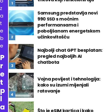
o
z
Samsung predstavlja novi
a
990 SSD s moćnim
t
performansama i
e
poboljšanom energetskom
učinkovitošću
b
e
Najbolji chat GPT besplatan:
P
pregled najboljih AI
chatbota
r
e
Vojna povijest i tehnologija:
t
kako su izumi mijenjali
p
ratovanje
l
a
Što je eSIM kartica i kako