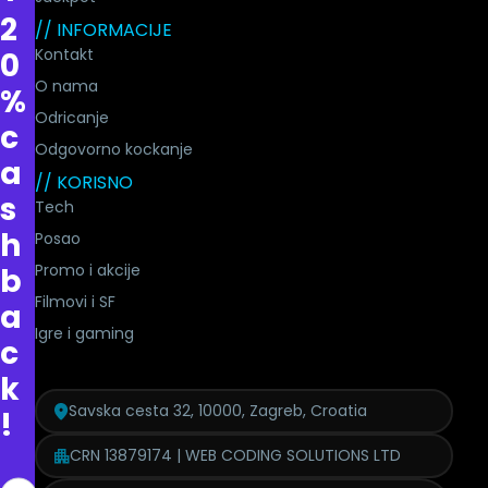
2
// INFORMACIJE
Kontakt
0
O nama
%
Odricanje
c
Odgovorno kockanje
a
// KORISNO
s
Tech
h
Posao
Promo i akcije
b
Filmovi i SF
a
Igre i gaming
c
k
Savska cesta 32, 10000, Zagreb, Croatia
!
CRN 13879174 | WEB CODING SOLUTIONS LTD