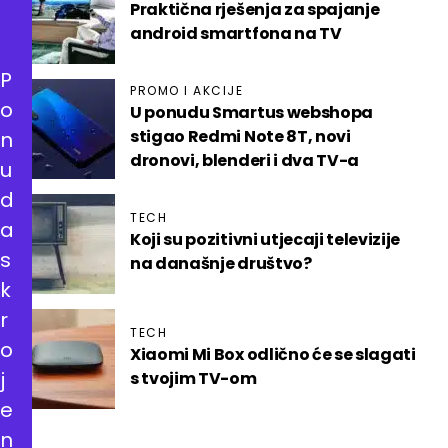
Praktična rješenja za spajanje
android smartfona na TV
P
PROMO I AKCIJE
o
U ponudu Smartus webshopa
stigao Redmi Note 8T, novi
n
dronovi, blenderi i dva TV-a
u
d
TECH
a
Koji su pozitivni utjecaji televizije
s
na današnje društvo?
k
r
TECH
o
Xiaomi Mi Box odlično će se slagati
j
s tvojim TV-om
e
n