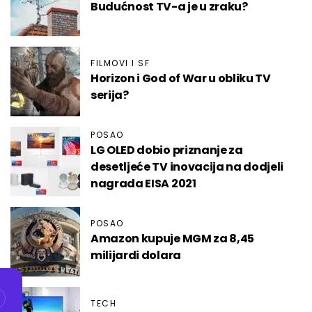
Budućnost TV-a je u zraku?
FILMOVI I SF
Horizon i God of War u obliku TV
serija?
POSAO
LG OLED dobio priznanje za
desetljeće TV inovacija na dodjeli
nagrada EISA 2021
POSAO
Amazon kupuje MGM za 8,45
milijardi dolara
TECH