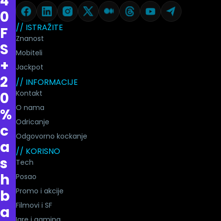
4
0
// ISTRAŽITE
F
Znanost
S
Mobiteli
+
Jackpot
2
// INFORMACIJE
Kontakt
0
O nama
%
Odricanje
c
Odgovorno kockanje
a
// KORISNO
s
Tech
h
Posao
Promo i akcije
b
Filmovi i SF
a
Igre i gaming