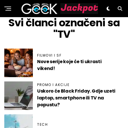
GeeK.hr
Svi članci označeni sa
"TV"
FILMOVI I SF
Nove serije koje će ti ukrasti
vikend!
PROMO I AKCIJE
Uskoro će Black Friday. Gdje uzeti
laptop, smartphone ili TV na
popustu?
TECH