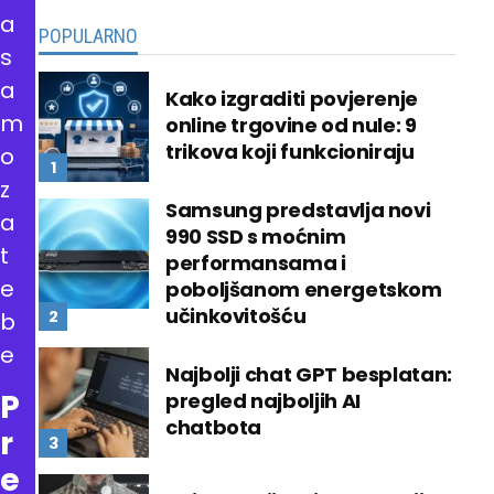
a
POPULARNO
s
a
Kako izgraditi povjerenje
m
online trgovine od nule: 9
trikova koji funkcioniraju
o
z
Samsung predstavlja novi
a
990 SSD s moćnim
t
performansama i
e
poboljšanom energetskom
učinkovitošću
b
e
Najbolji chat GPT besplatan:
P
pregled najboljih AI
chatbota
r
e