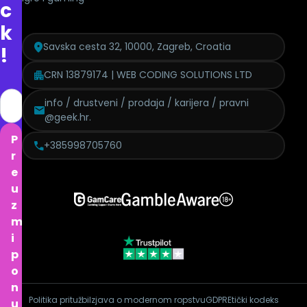
c
k
Savska cesta 32, 10000, Zagreb, Croatia
!
CRN 13879174 | WEB CODING SOLUTIONS LTD
info / drustveni / prodaja / karijera / pravni
@geek.hr.
P
+385998705760
r
e
u
z
m
i
p
o
n
Politika pritužbi
Izjava o modernom ropstvu
GDPR
Etički kodeks
u