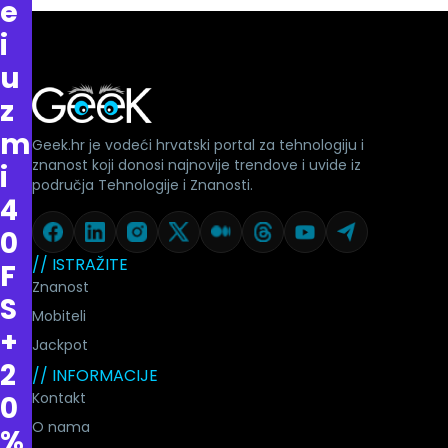
e
i
u
z
m
Geek.hr je vodeći hrvatski portal za tehnologiju i
znanost koji donosi najnovije trendove i uvide iz
i
područja Tehnologije i Znanosti.
4
0
// ISTRAŽITE
F
Znanost
S
Mobiteli
+
Jackpot
2
// INFORMACIJE
Kontakt
0
O nama
%