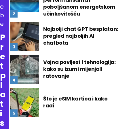
e
poboljšanom energetskom
učinkovitošću
b
e
Najbolji chat GPT besplatan:
P
pregled najboljih AI
chatbota
r
e
Vojna povijest i tehnologija:
t
kako su izumi mijenjali
p
ratovanje
l
a
Što je eSIM kartica i kako
t
radi
i
s