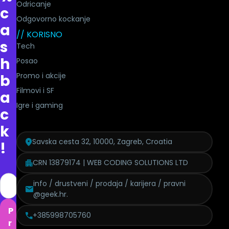
Odricanje
c
Odgovorno kockanje
a
// KORISNO
s
Tech
h
Posao
Promo i akcije
b
Filmovi i SF
a
Igre i gaming
c
k
Savska cesta 32, 10000, Zagreb, Croatia
!
CRN 13879174 | WEB CODING SOLUTIONS LTD
info / drustveni / prodaja / karijera / pravni
@geek.hr.
P
+385998705760
r