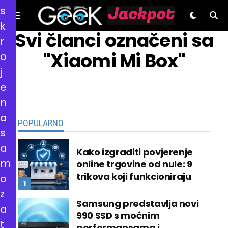
s
k
GeeK.hr
Svi članci označeni sa
r
"Xiaomi Mi Box"
o
j
e
n
a
POPULARNO
s
a
Kako izgraditi povjerenje
m
online trgovine od nule: 9
trikova koji funkcioniraju
o
z
Samsung predstavlja novi
a
990 SSD s moćnim
t
performansama i