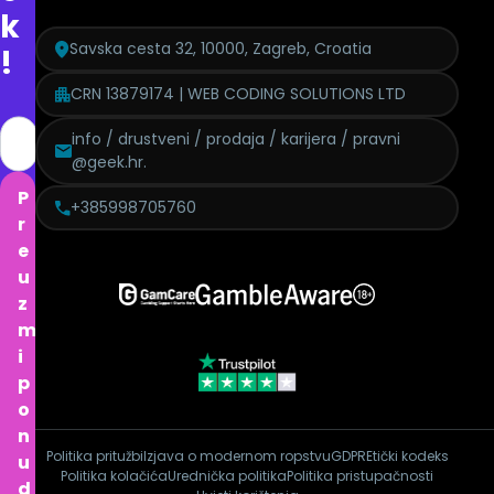
k
Savska cesta 32, 10000, Zagreb, Croatia
!
CRN 13879174 | WEB CODING SOLUTIONS LTD
info / drustveni / prodaja / karijera / pravni
@geek.hr.
P
+385998705760
r
e
u
z
m
i
p
o
n
Politika pritužbi
Izjava o modernom ropstvu
GDPR
Etički kodeks
u
Politika kolačića
Urednička politika
Politika pristupačnosti
d