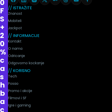
0
// ISTRAŽITE
F
Znanost
S
Mobiteli
+
Jackpot
2
// INFORMACIJE
Kontakt
0
O nama
%
Odricanje
c
Odgovorno kockanje
a
// KORISNO
s
Tech
h
Posao
Promo i akcije
b
Filmovi i SF
a
Igre i gaming
c