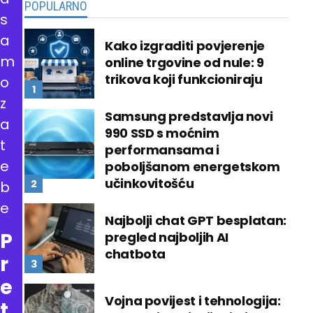
POPULARNO
s
a
Kako izgraditi povjerenje
m
online trgovine od nule: 9
trikova koji funkcioniraju
o
z
Samsung predstavlja novi
a
990 SSD s moćnim
t
performansama i
e
poboljšanom energetskom
učinkovitošću
b
e
Najbolji chat GPT besplatan:
P
pregled najboljih AI
chatbota
r
e
Vojna povijest i tehnologija:
t