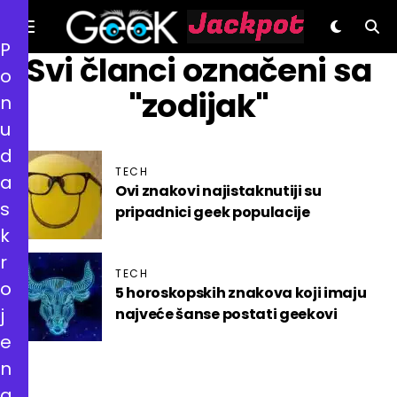
P
GeeK.hr
Svi članci označeni sa
o
"zodijak"
n
u
d
TECH
a
Ovi znakovi najistaknutiji su
s
pripadnici geek populacije
k
r
TECH
o
5 horoskopskih znakova koji imaju
j
najveće šanse postati geekovi
e
n
a