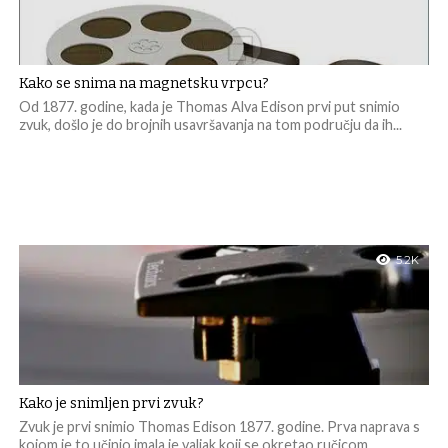
Kako se snima na magnetsku vrpcu?
Od 1877. godine, kada je Thomas Alva Edison prvi put snimio
zvuk, došlo je do brojnih usavršavanja na tom području da ih...
5.2K
Kako je snimljen prvi zvuk?
Zvuk je prvi snimio Thomas Edison 1877. godine. Prva naprava s
kojom je to učinio imala je valjak koji se okretao ručicom.