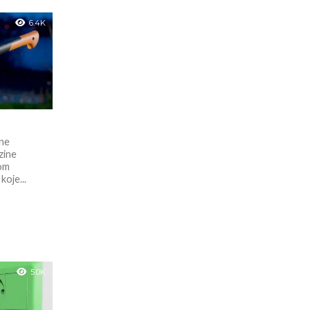
6.4K
ine
zine
jom
koje...
5.0K