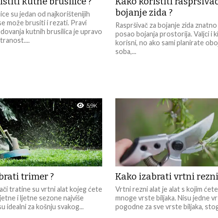
stiti kutne brusilice ?
Kako koristiti raspršiva
bojanje zida ?
ice su jedan od najkorištenijih
se može brusiti i rezati. Pravi
Raspršivač za bojanje zida znatno
ovanja kutnih brusilica je upravo
posao bojanja prostorija. Valjci i k
tranost....
korisni, no ako sami planirate oboj
soba,...
5.9K
rati trimer ?
Kako izabrati vrtni rezni
išači tratine su vrtni alat kojeg ćete
Vrtni rezni alat je alat s kojim ćet
jetne i ljetne sezone najviše
mnoge vrste biljaka. Nisu jedne v
 su idealni za košnju svakog...
pogodne za sve vrste biljaka, stog