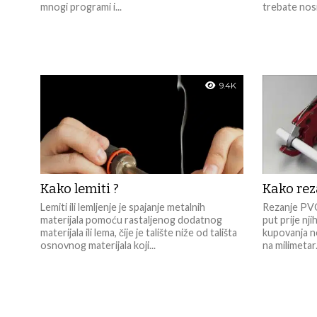
mnogi programi i...
trebate nosi
9.4K
Kako lemiti ?
Kako reza
Lemiti ili lemljenje je spajanje metalnih
Rezanje PVC
materijala pomoću rastaljenog dodatnog
put prije nj
materijala ili lema, čije je talište niže od tališta
kupovanja ne
osnovnog materijala koji...
na milimetar.