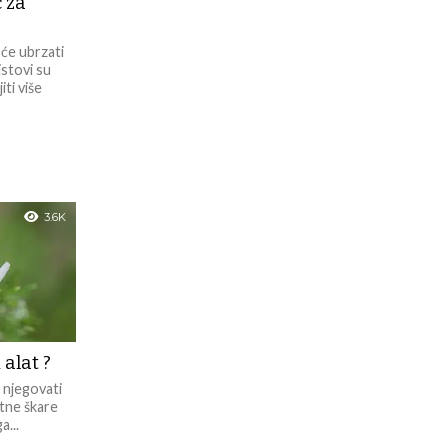
č za
 će ubrzati
istovi su
iti više
3.6K
 alat ?
e njegovati
rtne škare
a...