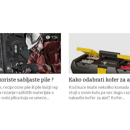
7.3K
oriste sabljaste pile ?
Kako odabrati kofer za a
, recipročne pile ili pile lisičji rep
Kod kuće imate nekoliko komada al
 rezanje različitih materijala o
stoji u svom kutu pa već dugo raz
ovisi pilica koja se umeće...
nabavite kofer za alat? Kofer...