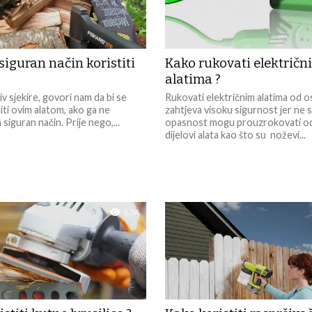
siguran način koristiti
Kako rukovati električn
alatima ?
v sjekire, govori nam da bi se
Rukovati električnim alatima od 
diti ovim alatom, ako ga ne
zahtjeva visoku sigurnost jer ne
 siguran način. Prije nego,...
opasnost mogu prouzrokovati o
dijelovi alata kao što su noževi...
6.3K