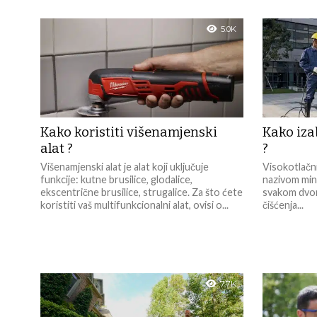
5.0K
Kako koristiti višenamjenski
Kako iza
alat ?
?
Višenamjenski alat je alat koji uključuje
Visokotlačni
funkcije: kutne brusilice, glodalice,
nazivom miniv
ekscentrične brusilice, strugalice. Za što ćete
svakom dvori
koristiti vaš multifunkcionalni alat, ovisi o...
čišćenja...
7.7K