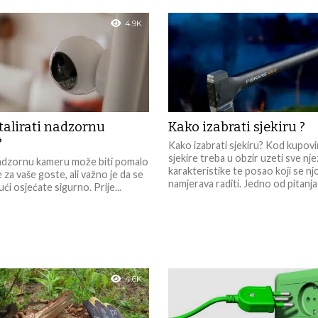
4.9K
talirati nadzornu
Kako izabrati sjekiru ?
?
Kako izabrati sjekiru? Kod kupov
sjekire treba u obzir uzeti sve nje
 nadzornu kameru može biti pomalo
karakteristike te posao koji se n
 za vaše goste, ali važno je da se
namjerava raditi. Jedno od pitanja 
ući osjećate sigurno. Prije...
4.6K