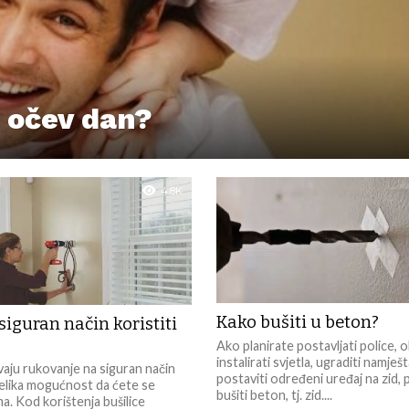
 očev dan?
4.8K
Kako bušiti u beton?
siguran način koristiti
?
Ako planirate postavljati police, ob
instalirati svjetla, ugraditi namještaj
evaju rukovanje na siguran način
postaviti određeni uređaj na zid,
velika mogućnost da ćete se
bušiti beton, tj. zid....
ima. Kod korištenja bušilice