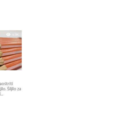
4.9K
aoštriti
lo. Šiljilo za
..