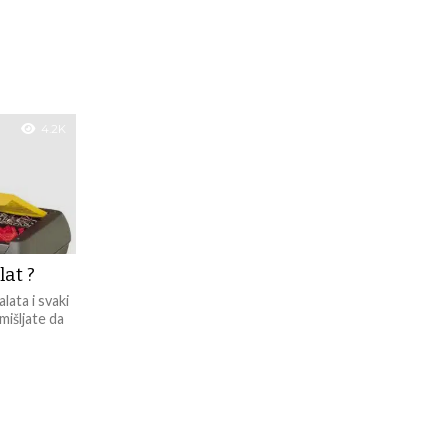
4.2K
lat ?
ata i svaki
mišljate da