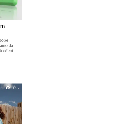
im
osobe
 samo da
dređeni
11.4K