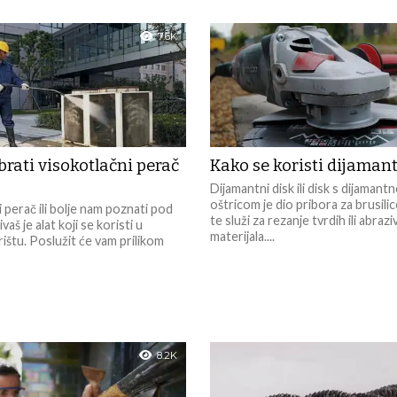
7.6K
brati visokotlačni perač
Kako se koristi dijamant
Dijamantni disk ili disk s dijamant
oštricom je dio pribora za brusilice
 perač ili bolje nam poznati pod
te služi za rezanje tvrdih ili abrazi
aš je alat koji se koristi u
materijala....
štu. Poslužit će vam prilikom
8.2K