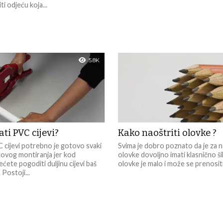
ti odjeću koja...
5.8K
ti PVC cijevi?
Kako naoštriti olovke ?
 cijevi potrebno je gotovo svaki
Svima je dobro poznato da je za n
ihovog montiranja jer kod
olovke dovoljno imati klasnično šilji
ćete pogoditi duljinu cijevi baš
olovke je malo i može se prenositi.
 Postoji...