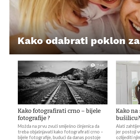
Kako odabrati poklon za
7.4K
Kako fotografirati crno – bijele
Kako na 
fotografije ?
bušilicu
Možda na prvu zvuči smiješno činjenica da
Alati zahtij
treba objašnjavati kako fotografirati crno –
jer postoji 
bijele fotografije, budući da danas postoje
ozlijediti nj