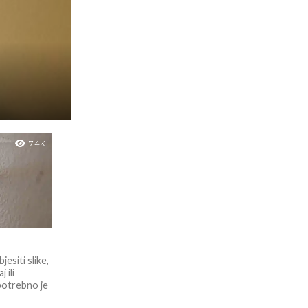
7.4K
jesiti slike,
 ili
 potrebno je