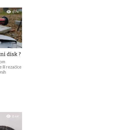
6.7K
ni disk ?
nom
 ili rezačice
vnih
8.4K