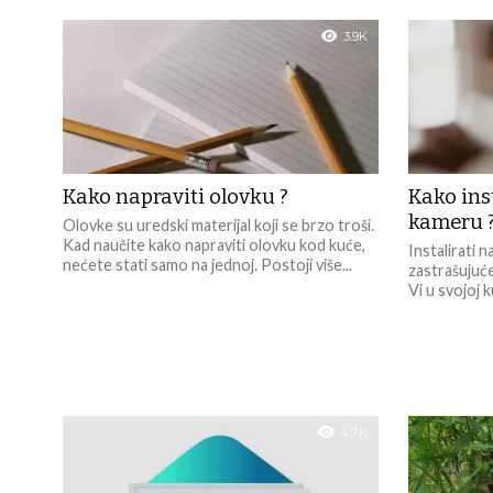
3.9K
Kako napraviti olovku ?
Kako ins
kameru 
Olovke su uredski materijal koji se brzo troši.
Kad naučite kako napraviti olovku kod kuće,
Instalirati
nećete stati samo na jednoj. Postoji više...
zastrašujuće
Vi u svojoj k
4.7K