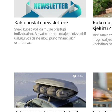
Kako poslati newsletter ?
Kako na 
sjekiru ?
Svaki kupac voli da mu se pristupi
individualno. A svatko tko prodaje proizvod ili
Već sam nazi
uslugu voli da ne uloži puno financijskih
mogli ozlije
sredstava...
koristimo na
4.9K