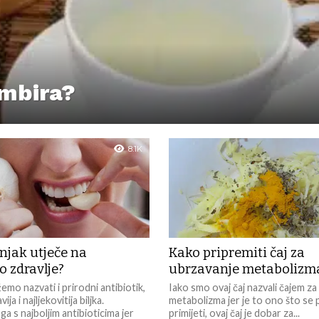
umbira?
8.1K
njak utječe na
Kako pripremiti čaj za
o zdravlje?
ubrzavanje metabolizm
mo nazvati i prirodni antibiotik,
Iako smo ovaj čaj nazvali čajem z
vija i najljekovitija biljka.
metabolizma jer je to ono što se 
a s najboljim antibioticima jer
primijeti, ovaj čaj je dobar za...