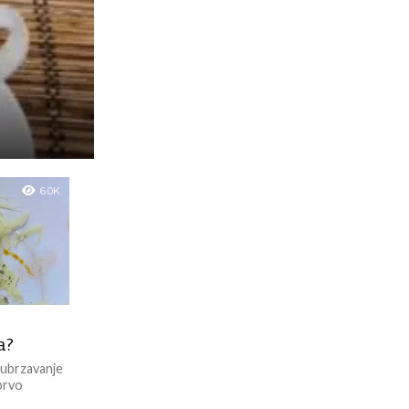
6.0K
a?
a ubrzavanje
prvo